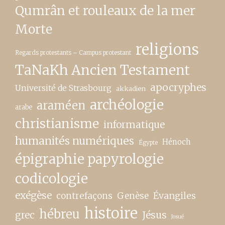
Qumrân et rouleaux de la mer
Morte
religions
Regards protestants – Campus protestant
TaNaKh Ancien Testament
apocryphes
Université de Strasbourg
akkadien
archéologie
araméen
arabe
christianisme
informatique
humanités numériques
Hénoch
Égypte
épigraphie papyrologie
codicologie
exégèse
contrefaçons
Genèse
Évangiles
histoire
hébreu
grec
Jésus
Josué