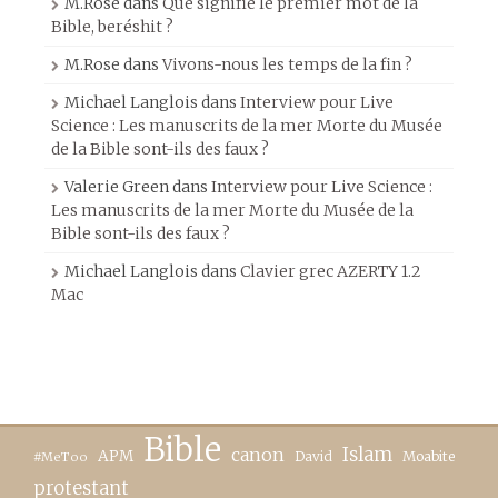
M.Rose
dans
Que signifie le premier mot de la
Bible, beréshit ?
M.Rose
dans
Vivons-nous les temps de la fin ?
Michael Langlois
dans
Interview pour Live
Science : Les manuscrits de la mer Morte du Musée
de la Bible sont-ils des faux ?
Valerie Green
dans
Interview pour Live Science :
Les manuscrits de la mer Morte du Musée de la
Bible sont-ils des faux ?
Michael Langlois
dans
Clavier grec AZERTY 1.2
Mac
Bible
canon
Islam
APM
David
Moabite
#MeToo
protestant