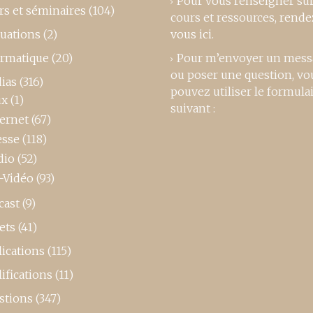
Pour vous renseigner su
rs et séminaires
(104)
cours et ressources,
rende
luations
(2)
vous ici
.
ormatique
(20)
Pour m’envoyer un mess
ou poser une question, vo
ias
(316)
pouvez utiliser le formula
ux
(1)
suivant :
ternet
(67)
esse
(118)
dio
(52)
-Vidéo
(93)
cast
(9)
ets
(41)
ications
(115)
ifications
(11)
stions
(347)