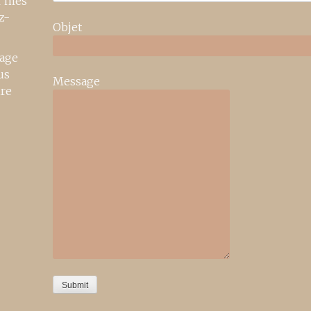
r mes
z-
Objet
age
us
Message
ire