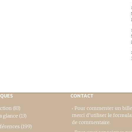
IQUES
CONTACT
ction
(83)
Pour commenter un bille
merci d’utiliser le formula
a glance
(13)
de commentaire
.
férences
(199)