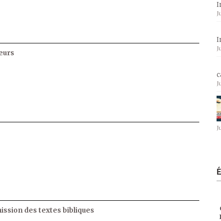
I
J
I
J
eurs
c
J
J
ssion des textes bibliques