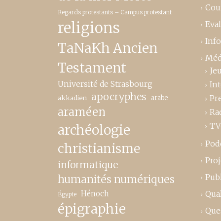
Cou
Regards protestants – Campus protestant
religions
Eva
Inf
TaNaKh Ancien
Méd
Testament
Je
Université de Strasbourg
In
apocryphes
Pr
akkadien
arabe
araméen
Ra
TV
archéologie
Pod
christianisme
Proj
informatique
Publ
humanités numériques
Hénoch
Qual
Égypte
épigraphie
Que