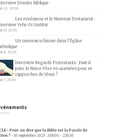
nterview Dossier Biblique
uil 23, 2026
Les esséniens et le Nouveau Testament :
nterview Yehi-Or Institut
uil 17, 2026
Un nouveau schisme dans l’Église
atholique
uil 8, 2026
Interview Regards Protestants : Faut-il
prier le Notre Père en araméen pour se
rapprocher de Jésus ?
uil 7, 2026
Événements
CLE • Peut-on dire que la Bible est la Parole de
Dieu ?
•
10 septembre 2025
20h00
-
21h30