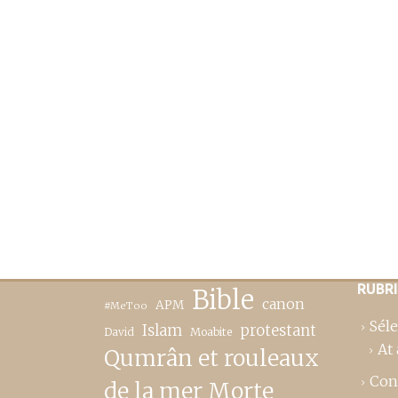
RUBR
Bible
canon
APM
#MeToo
Séle
Islam
protestant
David
Moabite
At 
Qumrân et rouleaux
Con
de la mer Morte