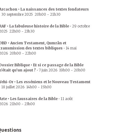
Arcachon • La naissances des textes fondateurs
•
30 septembre 2025
20h00
-
21h30
RAF • La fabuleuse histoire de la Bible
•
29 octobre
2025
22h00
-
23h30
DBD • Ancien Testament, Qumrân et
transmission des textes bibliques
•
14 mai
2026
20h00
-
22h00
Dossier Biblique • Et si ce passage de la Bible
n’était qu’un ajout ?
•
7 juin 2026
19h00
-
20h00
Yehi-Or • Les esséniens et le Nouveau Testament
•
18 juillet 2026
14h00
-
15h00
Arte • Les faussaires de la Bible
•
11 août
2026
21h00
-
23h00
uestions