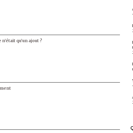
 n’était qu’un ajout ?
ament
Q