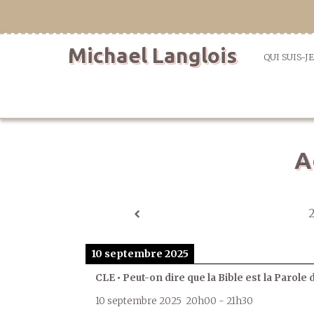
Aller
directement
au
Michael Langlois
contenu
QUI SUIS-JE
A
10 septembre 2025
CLE • Peut-on dire que la Bible est la Parole 
10 septembre 2025
20h00
-
21h30