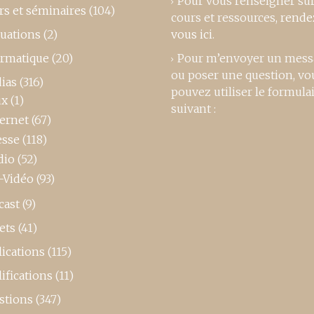
Pour vous renseigner su
rs et séminaires
(104)
cours et ressources,
rende
luations
(2)
vous ici
.
ormatique
(20)
Pour m’envoyer un mess
ou poser une question, vo
ias
(316)
pouvez utiliser le formula
ux
(1)
suivant :
ternet
(67)
esse
(118)
dio
(52)
-Vidéo
(93)
cast
(9)
ets
(41)
ications
(115)
ifications
(11)
stions
(347)