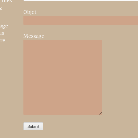
r mes
z-
Objet
age
us
Message
ire