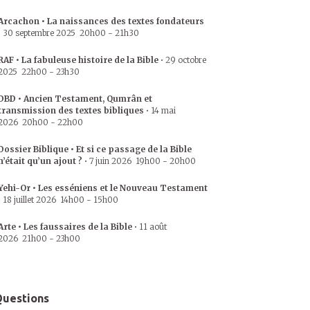
Arcachon • La naissances des textes fondateurs
•
30 septembre 2025
20h00
-
21h30
RAF • La fabuleuse histoire de la Bible
•
29 octobre
2025
22h00
-
23h30
DBD • Ancien Testament, Qumrân et
transmission des textes bibliques
•
14 mai
2026
20h00
-
22h00
Dossier Biblique • Et si ce passage de la Bible
n’était qu’un ajout ?
•
7 juin 2026
19h00
-
20h00
Yehi-Or • Les esséniens et le Nouveau Testament
•
18 juillet 2026
14h00
-
15h00
Arte • Les faussaires de la Bible
•
11 août
2026
21h00
-
23h00
uestions