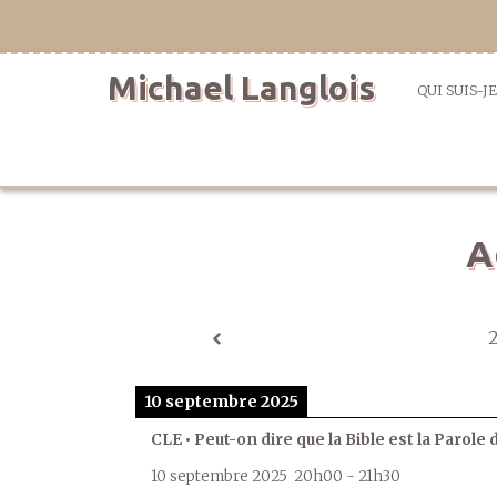
Aller
directement
au
Michael Langlois
contenu
QUI SUIS-JE
A
10 septembre 2025
CLE • Peut-on dire que la Bible est la Parole 
10 septembre 2025
20h00
-
21h30