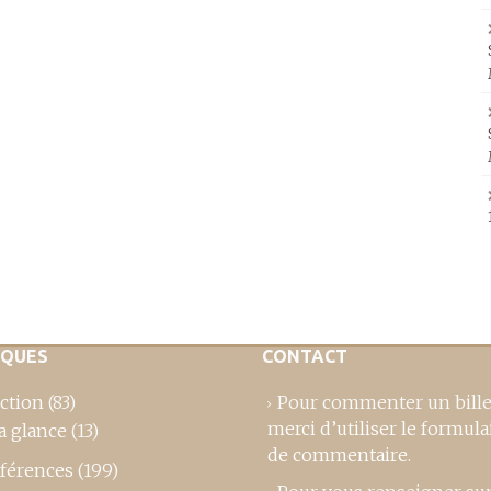
IQUES
CONTACT
ction
(83)
Pour commenter un bille
merci d’utiliser le formula
a glance
(13)
de commentaire
.
férences
(199)