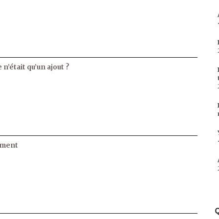
 n’était qu’un ajout ?
ament
Q