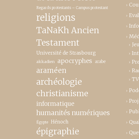
Cou
Regards protestants – Campus protestant
religions
Eva
Inf
TaNaKh Ancien
Méd
Testament
Je
Université de Strasbourg
In
apocryphes
Pr
akkadien
arabe
araméen
Ra
TV
archéologie
Pod
christianisme
Proj
informatique
Publ
humanités numériques
Hénoch
Qual
Égypte
épigraphie
Que