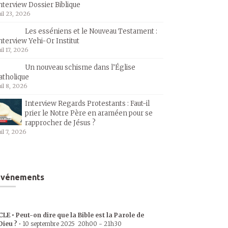
nterview Dossier Biblique
uil 23, 2026
Les esséniens et le Nouveau Testament :
nterview Yehi-Or Institut
uil 17, 2026
Un nouveau schisme dans l’Église
atholique
uil 8, 2026
Interview Regards Protestants : Faut-il
prier le Notre Père en araméen pour se
rapprocher de Jésus ?
uil 7, 2026
Événements
CLE • Peut-on dire que la Bible est la Parole de
Dieu ?
•
10 septembre 2025
20h00
-
21h30