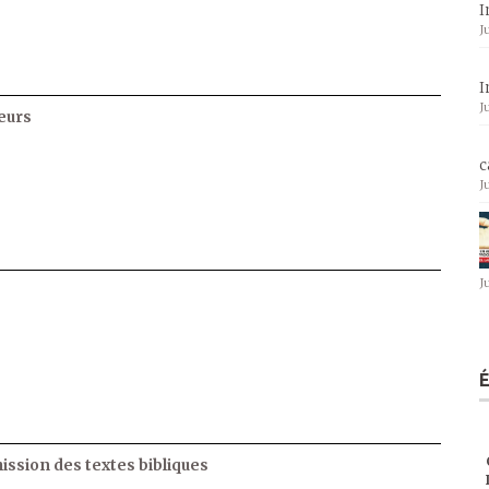
I
J
I
J
eurs
c
J
J
ssion des textes bibliques