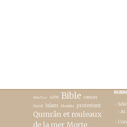
RUBR
Bible
canon
APM
#MeToo
Séle
Islam
protestant
David
Moabite
At 
Qumrân et rouleaux
Con
de la mer Morte