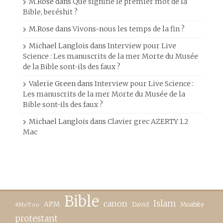
M.Rose
dans
Que signifie le premier mot de la
Bible, beréshit ?
M.Rose
dans
Vivons-nous les temps de la fin ?
Michael Langlois
dans
Interview pour Live
Science : Les manuscrits de la mer Morte du Musée
de la Bible sont-ils des faux ?
Valerie Green
dans
Interview pour Live Science :
Les manuscrits de la mer Morte du Musée de la
Bible sont-ils des faux ?
Michael Langlois
dans
Clavier grec AZERTY 1.2
Mac
Bible
canon
Islam
APM
David
Moabite
#MeToo
protestant