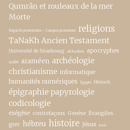
Qumrân et rouleaux de la mer
Morte
religions
Regards protestants – Campus protestant
TaNaKh Ancien Testament
apocryphes
Université de Strasbourg
akkadien
archéologie
araméen
arabe
christianisme
informatique
humanités numériques
Hénoch
Égypte
épigraphie papyrologie
codicologie
exégèse
contrefaçons
Genèse
Évangiles
histoire
hébreu
grec
Jésus
Josué