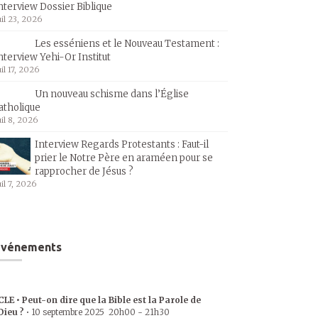
nterview Dossier Biblique
uil 23, 2026
Les esséniens et le Nouveau Testament :
nterview Yehi-Or Institut
uil 17, 2026
Un nouveau schisme dans l’Église
atholique
uil 8, 2026
Interview Regards Protestants : Faut-il
prier le Notre Père en araméen pour se
rapprocher de Jésus ?
uil 7, 2026
Événements
CLE • Peut-on dire que la Bible est la Parole de
Dieu ?
•
10 septembre 2025
20h00
-
21h30