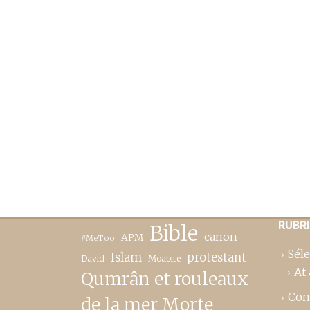
RUBR
Bible
canon
APM
#MeToo
Séle
Islam
protestant
David
Moabite
At 
Qumrân et rouleaux
Con
de la mer Morte