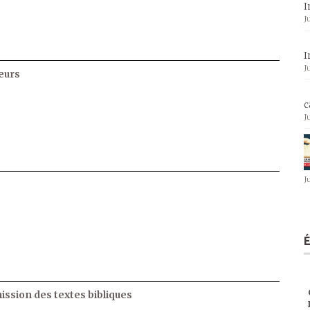
I
J
I
J
eurs
c
J
J
ssion des textes bibliques