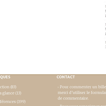
IQUES
CONTACT
ction
(83)
Pour commenter un bille
merci d’utiliser le formula
a glance
(13)
de commentaire
.
férences
(199)