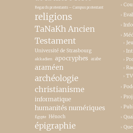
Cou
Regards protestants – Campus protestant
religions
Eva
Inf
TaNaKh Ancien
Méd
Testament
Je
Université de Strasbourg
In
apocryphes
Pr
akkadien
arabe
araméen
Ra
TV
archéologie
Pod
christianisme
Proj
informatique
Publ
humanités numériques
Hénoch
Qual
Égypte
épigraphie
Que