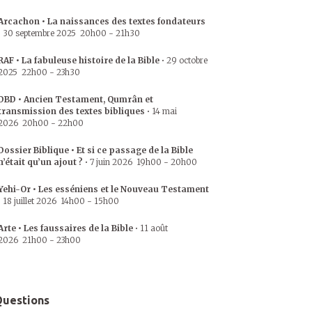
Arcachon • La naissances des textes fondateurs
•
30 septembre 2025
20h00
-
21h30
RAF • La fabuleuse histoire de la Bible
•
29 octobre
2025
22h00
-
23h30
DBD • Ancien Testament, Qumrân et
transmission des textes bibliques
•
14 mai
2026
20h00
-
22h00
Dossier Biblique • Et si ce passage de la Bible
n’était qu’un ajout ?
•
7 juin 2026
19h00
-
20h00
Yehi-Or • Les esséniens et le Nouveau Testament
•
18 juillet 2026
14h00
-
15h00
Arte • Les faussaires de la Bible
•
11 août
2026
21h00
-
23h00
uestions