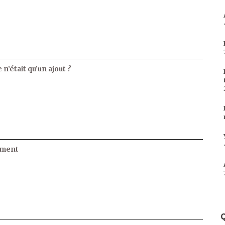
 n’était qu’un ajout ?
ament
Q