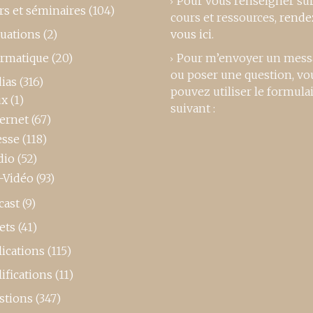
Pour vous renseigner su
rs et séminaires
(104)
cours et ressources,
rende
luations
(2)
vous ici
.
ormatique
(20)
Pour m’envoyer un mess
ou poser une question, vo
ias
(316)
pouvez utiliser le formula
ux
(1)
suivant :
ternet
(67)
esse
(118)
dio
(52)
-Vidéo
(93)
cast
(9)
ets
(41)
ications
(115)
ifications
(11)
stions
(347)