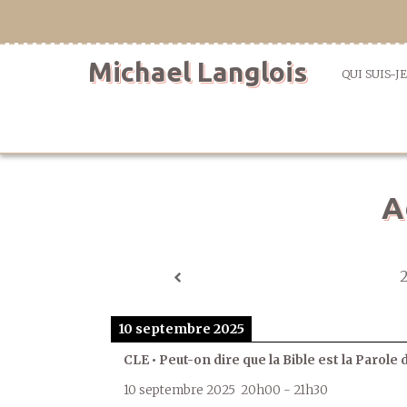
Aller
directement
au
Michael Langlois
contenu
QUI SUIS-JE
A
10 septembre 2025
CLE • Peut-on dire que la Bible est la Parole 
10 septembre 2025
20h00
-
21h30