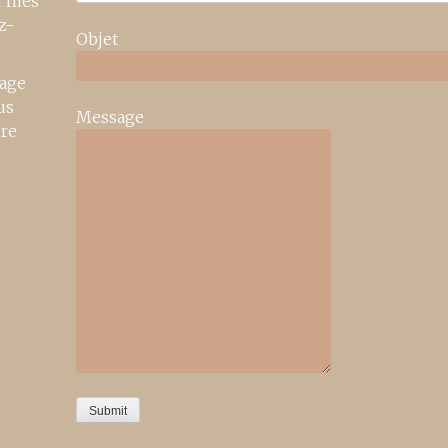
r mes
z-
Objet
age
us
Message
ire