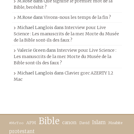
M.Rose
dans
Que signifie le premier mot de la
Bible, beréshit ?
M.Rose
dans
Vivons-nous les temps de la fin ?
Michael Langlois
dans
Interview pour Live
Science : Les manuscrits de la mer Morte du Musée
de la Bible sont-ils des faux ?
Valerie Green
dans
Interview pour Live Science :
Les manuscrits de la mer Morte du Musée de la
Bible sont-ils des faux ?
Michael Langlois
dans
Clavier grec AZERTY 1.2
Mac
Bible
canon
Islam
APM
David
Moabite
#MeToo
protestant