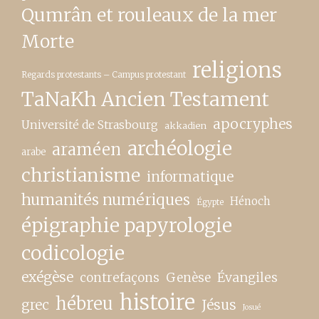
Qumrân et rouleaux de la mer
Morte
religions
Regards protestants – Campus protestant
TaNaKh Ancien Testament
apocryphes
Université de Strasbourg
akkadien
archéologie
araméen
arabe
christianisme
informatique
humanités numériques
Hénoch
Égypte
épigraphie papyrologie
codicologie
exégèse
contrefaçons
Genèse
Évangiles
histoire
hébreu
grec
Jésus
Josué