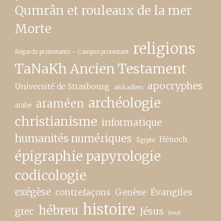
Qumrân et rouleaux de la mer
Morte
religions
Regards protestants – Campus protestant
TaNaKh Ancien Testament
apocryphes
Université de Strasbourg
akkadien
archéologie
araméen
arabe
christianisme
informatique
humanités numériques
Hénoch
Égypte
épigraphie papyrologie
codicologie
exégèse
contrefaçons
Genèse
Évangiles
histoire
hébreu
grec
Jésus
Josué