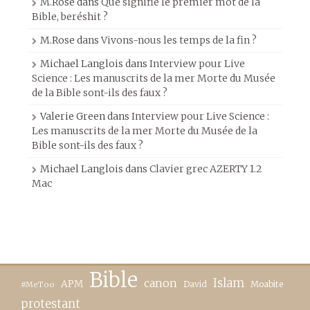
M.Rose
dans
Que signifie le premier mot de la
Bible, beréshit ?
M.Rose
dans
Vivons-nous les temps de la fin ?
Michael Langlois
dans
Interview pour Live
Science : Les manuscrits de la mer Morte du Musée
de la Bible sont-ils des faux ?
Valerie Green
dans
Interview pour Live Science :
Les manuscrits de la mer Morte du Musée de la
Bible sont-ils des faux ?
Michael Langlois
dans
Clavier grec AZERTY 1.2
Mac
Bible
canon
Islam
APM
David
Moabite
#MeToo
protestant