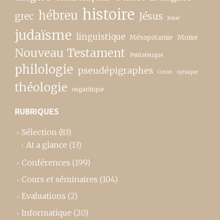
histoire
hébreu
grec
Jésus
Josué
judaïsme
linguistique
Moïse
Mésopotamie
Nouveau Testament
Pentateuque
philologie
pseudépigraphes
Coran
syriaque
théologie
ougaritique
RUBRIQUES
Sélection
(83)
At a glance
(13)
Conférences
(199)
Cours et séminaires
(104)
Evaluations
(2)
Informatique
(20)