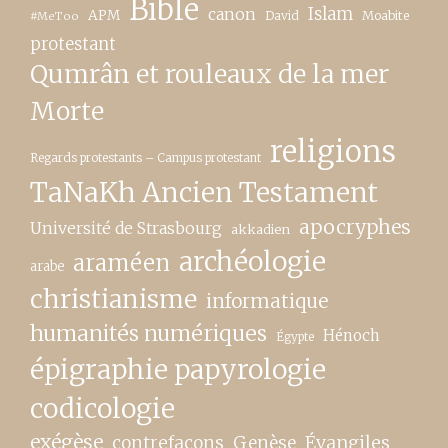
Bible
canon
Islam
APM
David
Moabite
#MeToo
protestant
Qumrân et rouleaux de la mer
Morte
religions
Regards protestants – Campus protestant
TaNaKh Ancien Testament
apocryphes
Université de Strasbourg
akkadien
archéologie
araméen
arabe
christianisme
informatique
humanités numériques
Hénoch
Égypte
épigraphie papyrologie
codicologie
exégèse
contrefaçons
Genèse
Évangiles