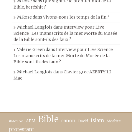
M.Rose
dans
Que signifie le premier mot de la
Bible, beréshit ?
M.Rose
dans
Vivons-nous les temps de la fin ?
Michael Langlois
dans
Interview pour Live
Science : Les manuscrits de la mer Morte du Musée
de la Bible sont-ils des faux ?
Valerie Green
dans
Interview pour Live Science :
Les manuscrits de la mer Morte du Musée de la
Bible sont-ils des faux ?
Michael Langlois
dans
Clavier grec AZERTY 1.2
Mac
Bible
canon
Islam
APM
David
Moabite
#MeToo
protestant