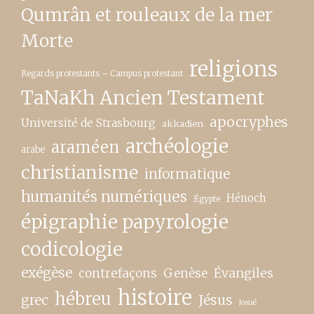
Qumrân et rouleaux de la mer
Morte
religions
Regards protestants – Campus protestant
TaNaKh Ancien Testament
apocryphes
Université de Strasbourg
akkadien
archéologie
araméen
arabe
christianisme
informatique
humanités numériques
Hénoch
Égypte
épigraphie papyrologie
codicologie
exégèse
contrefaçons
Genèse
Évangiles
histoire
hébreu
grec
Jésus
Josué