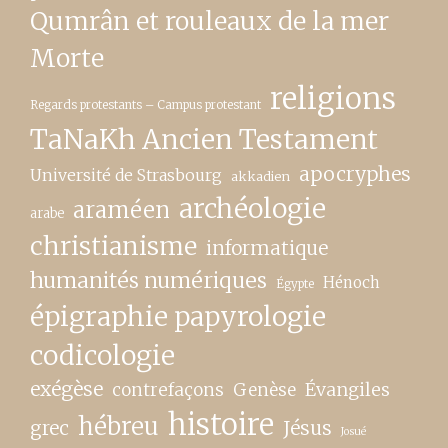
Qumrân et rouleaux de la mer
Morte
religions
Regards protestants – Campus protestant
TaNaKh Ancien Testament
apocryphes
Université de Strasbourg
akkadien
archéologie
araméen
arabe
christianisme
informatique
humanités numériques
Hénoch
Égypte
épigraphie papyrologie
codicologie
exégèse
contrefaçons
Genèse
Évangiles
histoire
hébreu
grec
Jésus
Josué