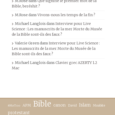
M.Rose
dans
Que signifie le premier mot de la
Bible, beréshit ?
M.Rose
dans
Vivons-nous les temps de la fin ?
Michael Langlois
dans
Interview pour Live
Science : Les manuscrits de la mer Morte du Musée
de la Bible sont-ils des faux ?
Valerie Green
dans
Interview pour Live Science :
Les manuscrits de la mer Morte du Musée de la
Bible sont-ils des faux ?
Michael Langlois
dans
Clavier grec AZERTY 1.2
Mac
Bible
canon
Islam
APM
David
Moabite
#MeToo
protestant