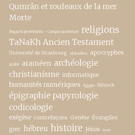
Qumrân et rouleaux de la mer
Morte
religions
Regards protestants – Campus protestant
TaNaKh Ancien Testament
apocryphes
Université de Strasbourg
akkadien
archéologie
araméen
arabe
christianisme
informatique
humanités numériques
Hénoch
Égypte
épigraphie papyrologie
codicologie
exégèse
contrefaçons
Genèse
Évangiles
histoire
hébreu
grec
Jésus
Josué