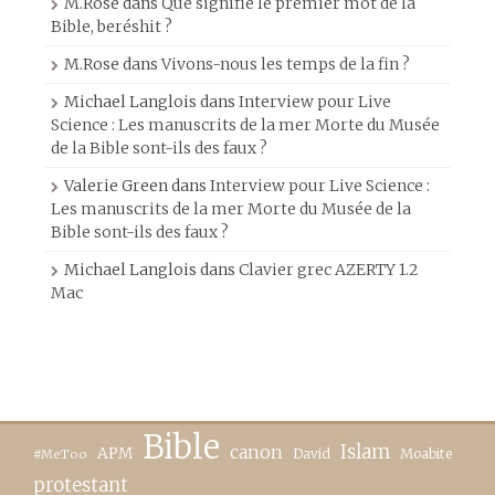
M.Rose
dans
Que signifie le premier mot de la
Bible, beréshit ?
M.Rose
dans
Vivons-nous les temps de la fin ?
Michael Langlois
dans
Interview pour Live
Science : Les manuscrits de la mer Morte du Musée
de la Bible sont-ils des faux ?
Valerie Green
dans
Interview pour Live Science :
Les manuscrits de la mer Morte du Musée de la
Bible sont-ils des faux ?
Michael Langlois
dans
Clavier grec AZERTY 1.2
Mac
Bible
canon
Islam
APM
David
Moabite
#MeToo
protestant