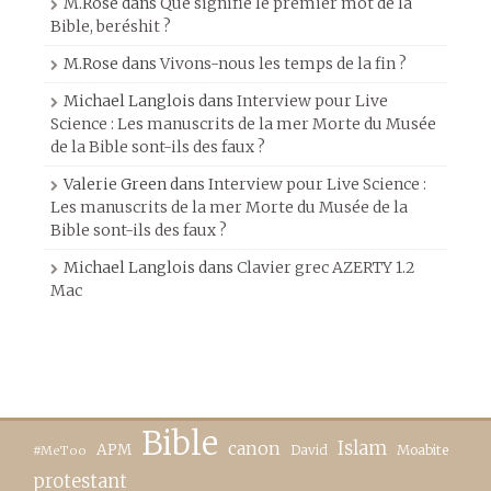
M.Rose
dans
Que signifie le premier mot de la
Bible, beréshit ?
M.Rose
dans
Vivons-nous les temps de la fin ?
Michael Langlois
dans
Interview pour Live
Science : Les manuscrits de la mer Morte du Musée
de la Bible sont-ils des faux ?
Valerie Green
dans
Interview pour Live Science :
Les manuscrits de la mer Morte du Musée de la
Bible sont-ils des faux ?
Michael Langlois
dans
Clavier grec AZERTY 1.2
Mac
Bible
canon
Islam
APM
David
Moabite
#MeToo
protestant