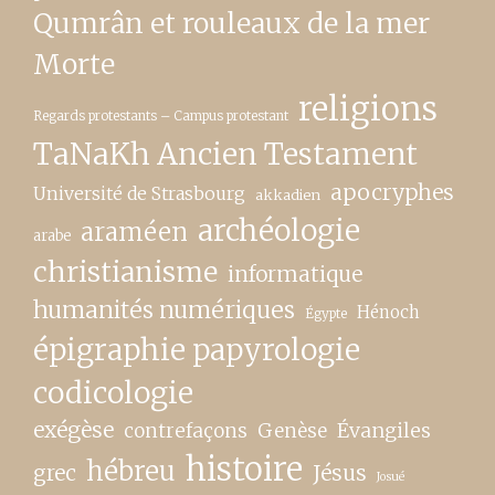
Qumrân et rouleaux de la mer
Morte
religions
Regards protestants – Campus protestant
TaNaKh Ancien Testament
apocryphes
Université de Strasbourg
akkadien
archéologie
araméen
arabe
christianisme
informatique
humanités numériques
Hénoch
Égypte
épigraphie papyrologie
codicologie
exégèse
contrefaçons
Genèse
Évangiles
histoire
hébreu
grec
Jésus
Josué