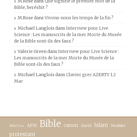
M.Rose
dans
Que signifie le premier mot de la
Bible, beréshit ?
M.Rose
dans
Vivons-nous les temps de la fin ?
Michael Langlois
dans
Interview pour Live
Science : Les manuscrits de la mer Morte du Musée
de la Bible sont-ils des faux ?
Valerie Green
dans
Interview pour Live Science :
Les manuscrits de la mer Morte du Musée de la
Bible sont-ils des faux ?
Michael Langlois
dans
Clavier grec AZERTY 1.2
Mac
Bible
canon
Islam
APM
David
Moabite
#MeToo
protestant