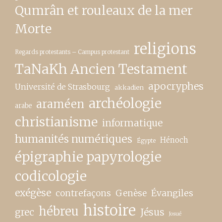
Qumrân et rouleaux de la mer
Morte
religions
Regards protestants – Campus protestant
TaNaKh Ancien Testament
apocryphes
Université de Strasbourg
akkadien
archéologie
araméen
arabe
christianisme
informatique
humanités numériques
Hénoch
Égypte
épigraphie papyrologie
codicologie
exégèse
contrefaçons
Genèse
Évangiles
histoire
hébreu
grec
Jésus
Josué