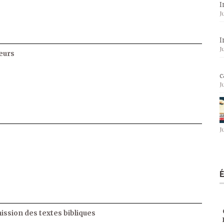
I
J
I
J
eurs
c
J
J
ssion des textes bibliques