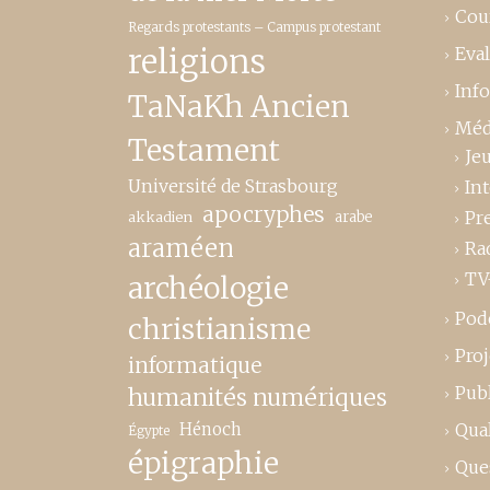
Cou
Regards protestants – Campus protestant
religions
Eva
Inf
TaNaKh Ancien
Méd
Testament
Je
Université de Strasbourg
In
apocryphes
Pr
akkadien
arabe
araméen
Ra
TV
archéologie
Pod
christianisme
Proj
informatique
Publ
humanités numériques
Hénoch
Qual
Égypte
épigraphie
Que