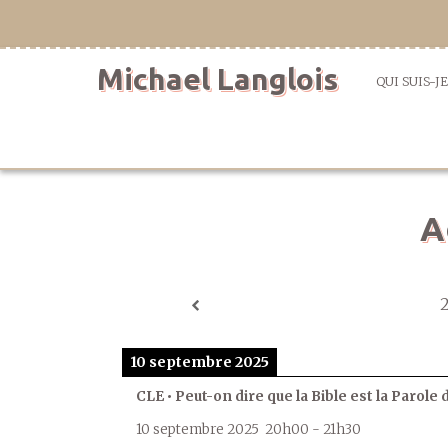
Aller
directement
au
Michael Langlois
contenu
QUI SUIS-JE
A
10 septembre 2025
CLE • Peut-on dire que la Bible est la Parole 
10 septembre 2025
20h00
-
21h30