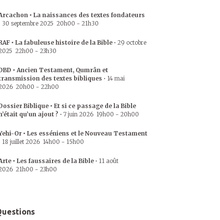
Arcachon • La naissances des textes fondateurs
•
30 septembre 2025
20h00
-
21h30
RAF • La fabuleuse histoire de la Bible
•
29 octobre
2025
22h00
-
23h30
DBD • Ancien Testament, Qumrân et
transmission des textes bibliques
•
14 mai
2026
20h00
-
22h00
Dossier Biblique • Et si ce passage de la Bible
n’était qu’un ajout ?
•
7 juin 2026
19h00
-
20h00
Yehi-Or • Les esséniens et le Nouveau Testament
•
18 juillet 2026
14h00
-
15h00
Arte • Les faussaires de la Bible
•
11 août
2026
21h00
-
23h00
uestions