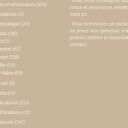
Pour vous renseigner su
rs et séminaires
(104)
cours et ressources,
rende
luations
(2)
vous ici
.
ormatique
(20)
Pour m’envoyer un mess
ou poser une question, vo
ias
(316)
pouvez utiliser le formula
ux
(1)
suivant :
ternet
(67)
esse
(118)
dio
(52)
-Vidéo
(93)
cast
(9)
ets
(41)
ications
(115)
ifications
(11)
stions
(347)