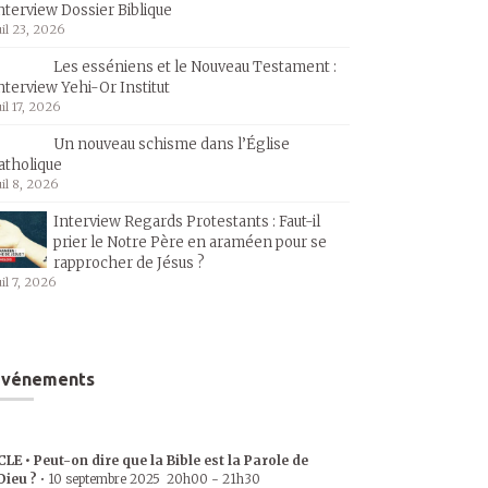
nterview Dossier Biblique
uil 23, 2026
Les esséniens et le Nouveau Testament :
nterview Yehi-Or Institut
uil 17, 2026
Un nouveau schisme dans l’Église
atholique
uil 8, 2026
Interview Regards Protestants : Faut-il
prier le Notre Père en araméen pour se
rapprocher de Jésus ?
uil 7, 2026
Événements
CLE • Peut-on dire que la Bible est la Parole de
Dieu ?
•
10 septembre 2025
20h00
-
21h30