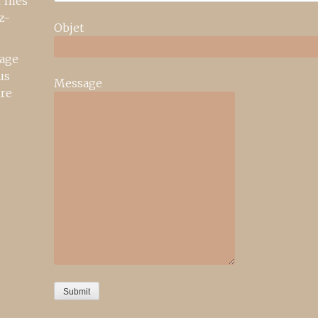
r mes
z-
Objet
age
us
Message
ire