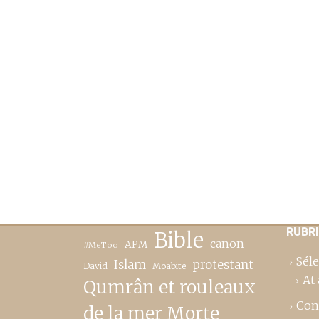
RUBR
Bible
canon
APM
#MeToo
Séle
Islam
protestant
David
Moabite
At 
Qumrân et rouleaux
Con
de la mer Morte