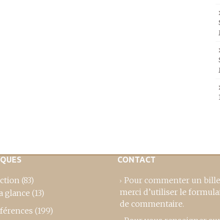
IQUES
CONTACT
ction
(83)
Pour commenter un bille
merci d’utiliser le formula
a glance
(13)
de commentaire
.
férences
(199)