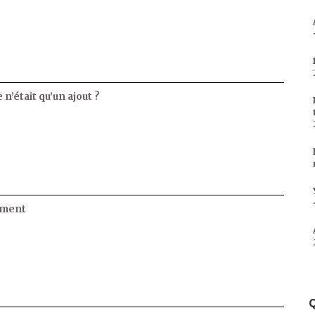
 n’était qu’un ajout ?
ament
Q