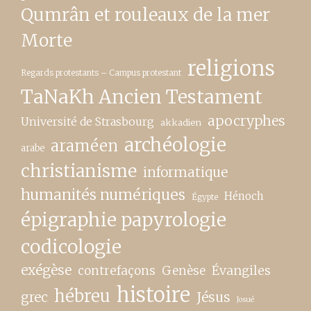
Qumrân et rouleaux de la mer
Morte
religions
Regards protestants – Campus protestant
TaNaKh Ancien Testament
apocryphes
Université de Strasbourg
akkadien
archéologie
araméen
arabe
christianisme
informatique
humanités numériques
Hénoch
Égypte
épigraphie papyrologie
codicologie
exégèse
contrefaçons
Genèse
Évangiles
histoire
hébreu
grec
Jésus
Josué