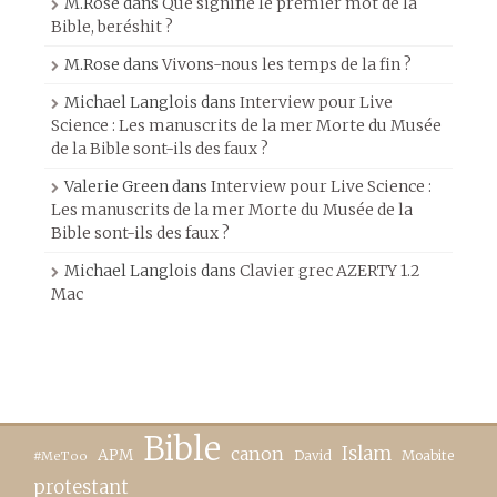
M.Rose
dans
Que signifie le premier mot de la
Bible, beréshit ?
M.Rose
dans
Vivons-nous les temps de la fin ?
Michael Langlois
dans
Interview pour Live
Science : Les manuscrits de la mer Morte du Musée
de la Bible sont-ils des faux ?
Valerie Green
dans
Interview pour Live Science :
Les manuscrits de la mer Morte du Musée de la
Bible sont-ils des faux ?
Michael Langlois
dans
Clavier grec AZERTY 1.2
Mac
Bible
canon
Islam
APM
David
Moabite
#MeToo
protestant