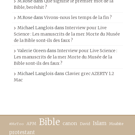
M.Rose
dans
Que signifie le premier mot de la
Bible, beréshit ?
M.Rose
dans
Vivons-nous les temps de la fin ?
Michael Langlois
dans
Interview pour Live
Science : Les manuscrits de la mer Morte du Musée
de la Bible sont-ils des faux ?
Valerie Green
dans
Interview pour Live Science :
Les manuscrits de la mer Morte du Musée de la
Bible sont-ils des faux ?
Michael Langlois
dans
Clavier grec AZERTY 1.2
Mac
Bible
canon
Islam
APM
David
Moabite
#MeToo
protestant