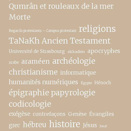
Qumrân et rouleaux de la mer
Morte
religions
Regards protestants – Campus protestant
TaNaKh Ancien Testament
apocryphes
Université de Strasbourg
akkadien
archéologie
araméen
arabe
christianisme
informatique
humanités numériques
Hénoch
Égypte
épigraphie papyrologie
codicologie
exégèse
contrefaçons
Genèse
Évangiles
histoire
hébreu
grec
Jésus
Josué