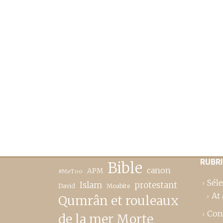
RUBR
Bible
canon
APM
#MeToo
Séle
Islam
protestant
David
Moabite
At 
Qumrân et rouleaux
Con
de la mer Morte