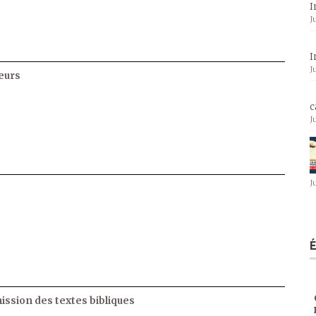
I
J
I
J
eurs
c
J
J
ssion des textes bibliques