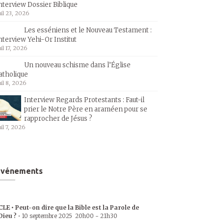
nterview Dossier Biblique
uil 23, 2026
Les esséniens et le Nouveau Testament :
nterview Yehi-Or Institut
uil 17, 2026
Un nouveau schisme dans l’Église
atholique
uil 8, 2026
Interview Regards Protestants : Faut-il
prier le Notre Père en araméen pour se
rapprocher de Jésus ?
uil 7, 2026
Événements
CLE • Peut-on dire que la Bible est la Parole de
Dieu ?
•
10 septembre 2025
20h00
-
21h30