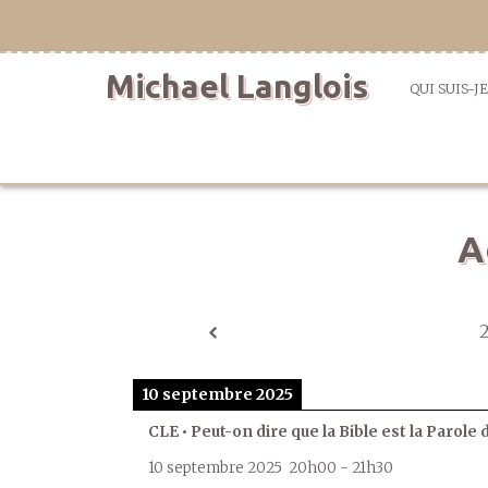
Aller
directement
au
Michael Langlois
contenu
QUI SUIS-JE
A
10 septembre 2025
CLE • Peut-on dire que la Bible est la Parole 
10 septembre 2025
20h00
-
21h30