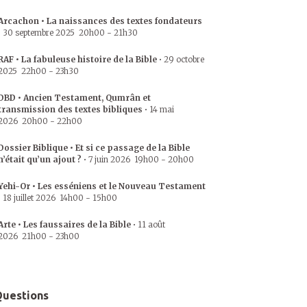
Arcachon • La naissances des textes fondateurs
•
30 septembre 2025
20h00
-
21h30
RAF • La fabuleuse histoire de la Bible
•
29 octobre
2025
22h00
-
23h30
DBD • Ancien Testament, Qumrân et
transmission des textes bibliques
•
14 mai
2026
20h00
-
22h00
Dossier Biblique • Et si ce passage de la Bible
n’était qu’un ajout ?
•
7 juin 2026
19h00
-
20h00
Yehi-Or • Les esséniens et le Nouveau Testament
•
18 juillet 2026
14h00
-
15h00
Arte • Les faussaires de la Bible
•
11 août
2026
21h00
-
23h00
uestions