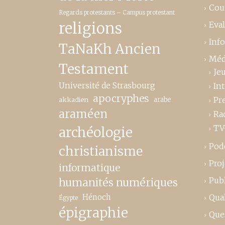
Cou
Regards protestants – Campus protestant
religions
Eva
Inf
TaNaKh Ancien
Méd
Testament
Je
Université de Strasbourg
In
apocryphes
Pr
akkadien
arabe
araméen
Ra
TV
archéologie
Pod
christianisme
Proj
informatique
Publ
humanités numériques
Hénoch
Qual
Égypte
épigraphie
Que