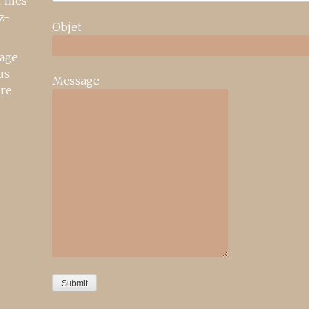
r mes
z-
Objet
age
us
Message
ire