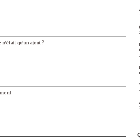
 n’était qu’un ajout ?
ament
Q