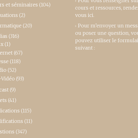
Pour vous renseigner su
rs et séminaires
(104)
cours et ressources,
rende
luations
(2)
vous ici
.
ormatique
(20)
Pour m’envoyer un mess
ou poser une question, vo
ias
(316)
pouvez utiliser le formula
ux
(1)
suivant :
ternet
(67)
esse
(118)
dio
(52)
-Vidéo
(93)
cast
(9)
ets
(41)
ications
(115)
ifications
(11)
stions
(347)