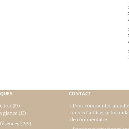
IQUES
CONTACT
ction
(83)
Pour commenter un bille
merci d’utiliser le formula
a glance
(13)
de commentaire
.
férences
(199)