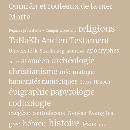
Qumrân et rouleaux de la mer
Morte
religions
Regards protestants – Campus protestant
TaNaKh Ancien Testament
apocryphes
Université de Strasbourg
akkadien
archéologie
araméen
arabe
christianisme
informatique
humanités numériques
Hénoch
Égypte
épigraphie papyrologie
codicologie
exégèse
contrefaçons
Genèse
Évangiles
histoire
hébreu
grec
Jésus
Josué