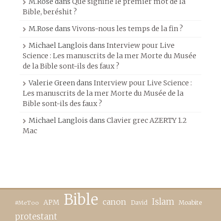
M.Rose
dans
Que signifie le premier mot de la
Bible, beréshit ?
M.Rose
dans
Vivons-nous les temps de la fin ?
Michael Langlois
dans
Interview pour Live
Science : Les manuscrits de la mer Morte du Musée
de la Bible sont-ils des faux ?
Valerie Green
dans
Interview pour Live Science :
Les manuscrits de la mer Morte du Musée de la
Bible sont-ils des faux ?
Michael Langlois
dans
Clavier grec AZERTY 1.2
Mac
Bible
canon
Islam
APM
David
Moabite
#MeToo
protestant