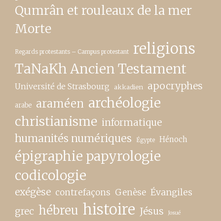
Qumrân et rouleaux de la mer
Morte
religions
Regards protestants – Campus protestant
TaNaKh Ancien Testament
apocryphes
Université de Strasbourg
akkadien
archéologie
araméen
arabe
christianisme
informatique
humanités numériques
Hénoch
Égypte
épigraphie papyrologie
codicologie
exégèse
contrefaçons
Genèse
Évangiles
histoire
hébreu
grec
Jésus
Josué