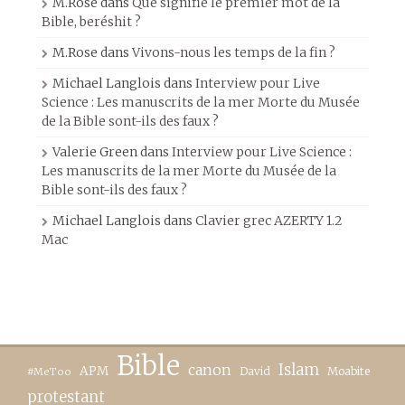
M.Rose
dans
Que signifie le premier mot de la
Bible, beréshit ?
M.Rose
dans
Vivons-nous les temps de la fin ?
Michael Langlois
dans
Interview pour Live
Science : Les manuscrits de la mer Morte du Musée
de la Bible sont-ils des faux ?
Valerie Green
dans
Interview pour Live Science :
Les manuscrits de la mer Morte du Musée de la
Bible sont-ils des faux ?
Michael Langlois
dans
Clavier grec AZERTY 1.2
Mac
Bible
canon
Islam
APM
David
Moabite
#MeToo
protestant