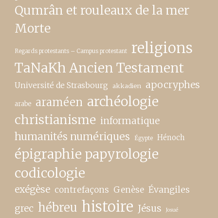
Qumrân et rouleaux de la mer
Morte
religions
Regards protestants – Campus protestant
TaNaKh Ancien Testament
apocryphes
Université de Strasbourg
akkadien
archéologie
araméen
arabe
christianisme
informatique
humanités numériques
Hénoch
Égypte
épigraphie papyrologie
codicologie
exégèse
contrefaçons
Genèse
Évangiles
histoire
hébreu
grec
Jésus
Josué