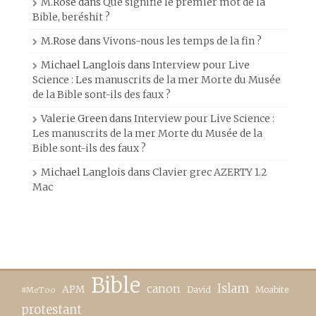
M.Rose
dans
Que signifie le premier mot de la
Bible, beréshit ?
M.Rose
dans
Vivons-nous les temps de la fin ?
Michael Langlois
dans
Interview pour Live
Science : Les manuscrits de la mer Morte du Musée
de la Bible sont-ils des faux ?
Valerie Green
dans
Interview pour Live Science :
Les manuscrits de la mer Morte du Musée de la
Bible sont-ils des faux ?
Michael Langlois
dans
Clavier grec AZERTY 1.2
Mac
Bible
canon
Islam
APM
David
Moabite
#MeToo
protestant