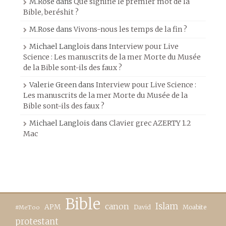
M.Rose
dans
Que signifie le premier mot de la
Bible, beréshit ?
M.Rose
dans
Vivons-nous les temps de la fin ?
Michael Langlois
dans
Interview pour Live
Science : Les manuscrits de la mer Morte du Musée
de la Bible sont-ils des faux ?
Valerie Green
dans
Interview pour Live Science :
Les manuscrits de la mer Morte du Musée de la
Bible sont-ils des faux ?
Michael Langlois
dans
Clavier grec AZERTY 1.2
Mac
Bible
canon
Islam
APM
David
Moabite
#MeToo
protestant