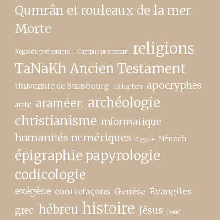
Qumrân et rouleaux de la mer
Morte
religions
Regards protestants – Campus protestant
TaNaKh Ancien Testament
apocryphes
Université de Strasbourg
akkadien
archéologie
araméen
arabe
christianisme
informatique
humanités numériques
Hénoch
Égypte
épigraphie papyrologie
codicologie
exégèse
contrefaçons
Genèse
Évangiles
histoire
hébreu
grec
Jésus
Josué