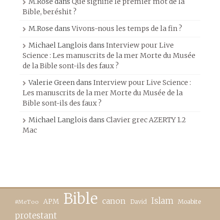
M.Rose
dans
Que signifie le premier mot de la
Bible, beréshit ?
M.Rose
dans
Vivons-nous les temps de la fin ?
Michael Langlois
dans
Interview pour Live
Science : Les manuscrits de la mer Morte du Musée
de la Bible sont-ils des faux ?
Valerie Green
dans
Interview pour Live Science :
Les manuscrits de la mer Morte du Musée de la
Bible sont-ils des faux ?
Michael Langlois
dans
Clavier grec AZERTY 1.2
Mac
Bible
canon
Islam
APM
David
Moabite
#MeToo
protestant