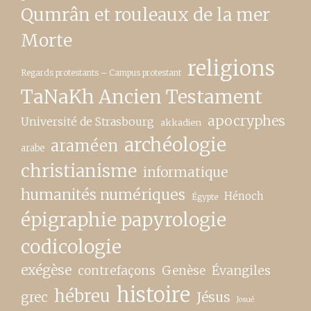
Qumrân et rouleaux de la mer
Morte
religions
Regards protestants – Campus protestant
TaNaKh Ancien Testament
apocryphes
Université de Strasbourg
akkadien
archéologie
araméen
arabe
christianisme
informatique
humanités numériques
Hénoch
Égypte
épigraphie papyrologie
codicologie
exégèse
contrefaçons
Genèse
Évangiles
histoire
hébreu
grec
Jésus
Josué