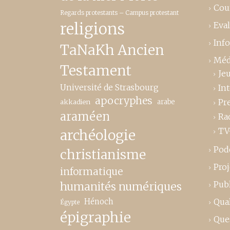
Cou
Regards protestants – Campus protestant
religions
Eva
Inf
TaNaKh Ancien
Méd
Testament
Je
Université de Strasbourg
In
apocryphes
Pr
akkadien
arabe
araméen
Ra
TV
archéologie
Pod
christianisme
Proj
informatique
Publ
humanités numériques
Hénoch
Qual
Égypte
épigraphie
Que