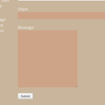
r mes
z-
Objet
age
us
Message
ire