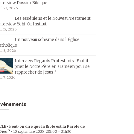
nterview Dossier Biblique
uil 23, 2026
Les esséniens et le Nouveau Testament :
nterview Yehi-Or Institut
uil 17, 2026
Un nouveau schisme dans l’Église
atholique
uil 8, 2026
Interview Regards Protestants : Faut-il
prier le Notre Père en araméen pour se
rapprocher de Jésus ?
uil 7, 2026
Événements
CLE • Peut-on dire que la Bible est la Parole de
Dieu ?
•
10 septembre 2025
20h00
-
21h30