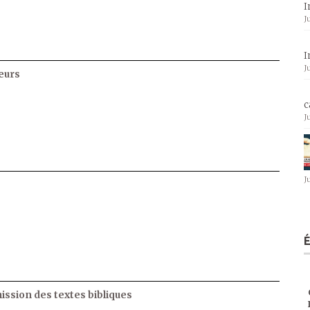
I
J
I
J
eurs
c
J
J
ssion des textes bibliques