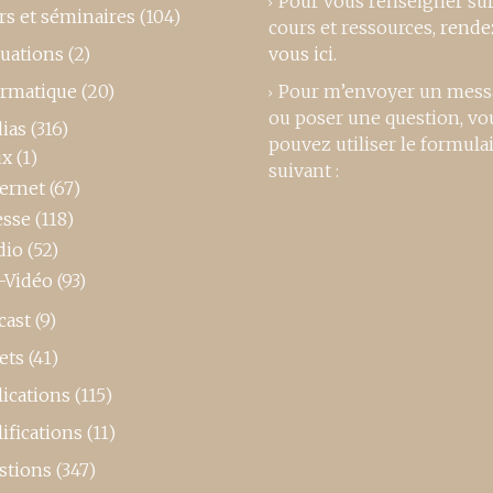
Pour vous renseigner su
rs et séminaires
(104)
cours et ressources,
rende
luations
(2)
vous ici
.
ormatique
(20)
Pour m’envoyer un mess
ou poser une question, vo
ias
(316)
pouvez utiliser le formula
ux
(1)
suivant :
ternet
(67)
esse
(118)
dio
(52)
-Vidéo
(93)
cast
(9)
ets
(41)
ications
(115)
ifications
(11)
stions
(347)