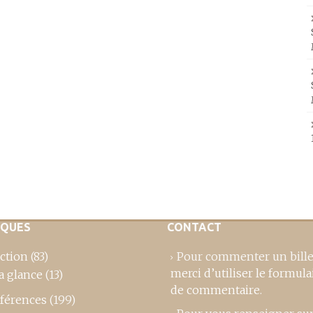
IQUES
CONTACT
ction
(83)
Pour commenter un bille
merci d’utiliser le formula
a glance
(13)
de commentaire
.
férences
(199)