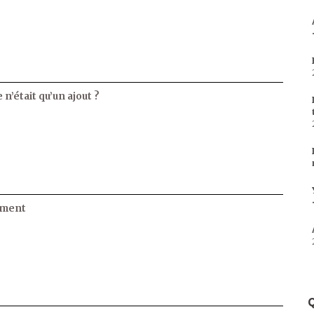
 n’était qu’un ajout ?
ament
Q