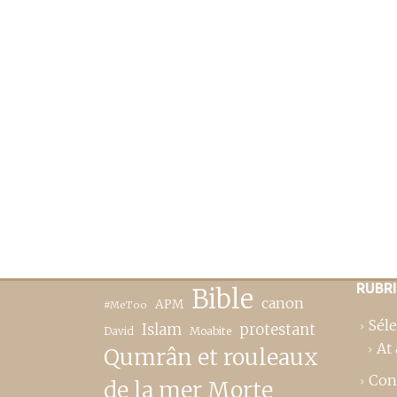
RUBR
Bible
canon
APM
#MeToo
Séle
Islam
protestant
David
Moabite
At 
Qumrân et rouleaux
Con
de la mer Morte