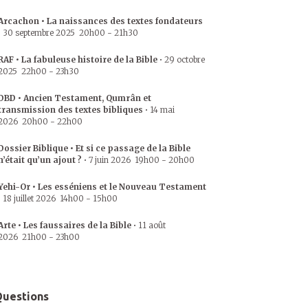
Arcachon • La naissances des textes fondateurs
•
30 septembre 2025
20h00
-
21h30
RAF • La fabuleuse histoire de la Bible
•
29 octobre
2025
22h00
-
23h30
DBD • Ancien Testament, Qumrân et
transmission des textes bibliques
•
14 mai
2026
20h00
-
22h00
Dossier Biblique • Et si ce passage de la Bible
n’était qu’un ajout ?
•
7 juin 2026
19h00
-
20h00
Yehi-Or • Les esséniens et le Nouveau Testament
•
18 juillet 2026
14h00
-
15h00
Arte • Les faussaires de la Bible
•
11 août
2026
21h00
-
23h00
uestions