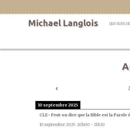
Aller
directement
au
Michael Langlois
contenu
QUI SUIS-JE
A
10 septembre 2025
CLE • Peut-on dire que la Bible est la Parole 
10 septembre 2025
20h00
-
21h30