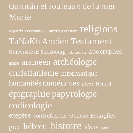
Qumrân et rouleaux de la mer
Morte
religions
Regards protestants – Campus protestant
TaNaKh Ancien Testament
apocryphes
Université de Strasbourg
akkadien
archéologie
araméen
arabe
christianisme
informatique
humanités numériques
Hénoch
Égypte
épigraphie papyrologie
codicologie
exégèse
contrefaçons
Genèse
Évangiles
histoire
hébreu
grec
Jésus
Josué