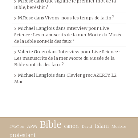
M.Rose
dans
Que signifie le premier mot de la
Bible, beréshit ?
M.Rose
dans
Vivons-nous les temps de la fin ?
Michael Langlois
dans
Interview pour Live
Science : Les manuscrits de la mer Morte du Musée
de la Bible sont-ils des faux ?
Valerie Green
dans
Interview pour Live Science :
Les manuscrits de la mer Morte du Musée de la
Bible sont-ils des faux ?
Michael Langlois
dans
Clavier grec AZERTY 1.2
Mac
Bible
canon
Islam
APM
David
Moabite
#MeToo
protestant