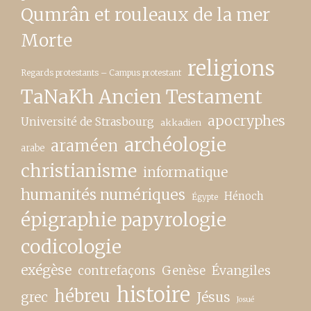
Qumrân et rouleaux de la mer
Morte
religions
Regards protestants – Campus protestant
TaNaKh Ancien Testament
apocryphes
Université de Strasbourg
akkadien
archéologie
araméen
arabe
christianisme
informatique
humanités numériques
Hénoch
Égypte
épigraphie papyrologie
codicologie
exégèse
contrefaçons
Genèse
Évangiles
histoire
hébreu
grec
Jésus
Josué