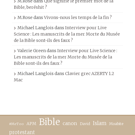
M.Rose
dans
Que signifie le premier mot de la
Bible, beréshit ?
M.Rose
dans
Vivons-nous les temps de la fin ?
Michael Langlois
dans
Interview pour Live
Science : Les manuscrits de la mer Morte du Musée
de la Bible sont-ils des faux ?
Valerie Green
dans
Interview pour Live Science :
Les manuscrits de la mer Morte du Musée de la
Bible sont-ils des faux ?
Michael Langlois
dans
Clavier grec AZERTY 1.2
Mac
Bible
canon
Islam
APM
David
Moabite
#MeToo
protestant