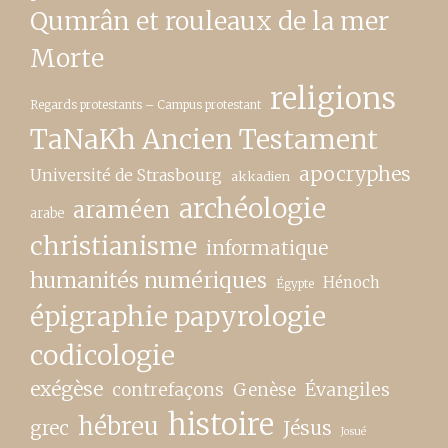
Qumrân et rouleaux de la mer
Morte
religions
Regards protestants – Campus protestant
TaNaKh Ancien Testament
apocryphes
Université de Strasbourg
akkadien
archéologie
araméen
arabe
christianisme
informatique
humanités numériques
Hénoch
Égypte
épigraphie papyrologie
codicologie
exégèse
contrefaçons
Genèse
Évangiles
histoire
hébreu
grec
Jésus
Josué