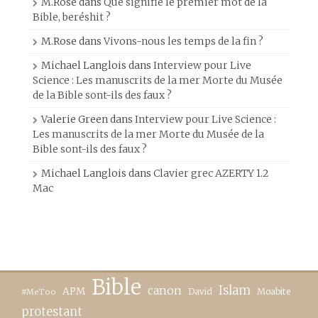
M.Rose
dans
Que signifie le premier mot de la
Bible, beréshit ?
M.Rose
dans
Vivons-nous les temps de la fin ?
Michael Langlois
dans
Interview pour Live
Science : Les manuscrits de la mer Morte du Musée
de la Bible sont-ils des faux ?
Valerie Green
dans
Interview pour Live Science :
Les manuscrits de la mer Morte du Musée de la
Bible sont-ils des faux ?
Michael Langlois
dans
Clavier grec AZERTY 1.2
Mac
Bible
canon
Islam
APM
David
Moabite
#MeToo
protestant