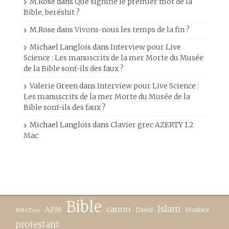
M.Rose
dans
Que signifie le premier mot de la
Bible, beréshit ?
M.Rose
dans
Vivons-nous les temps de la fin ?
Michael Langlois
dans
Interview pour Live
Science : Les manuscrits de la mer Morte du Musée
de la Bible sont-ils des faux ?
Valerie Green
dans
Interview pour Live Science :
Les manuscrits de la mer Morte du Musée de la
Bible sont-ils des faux ?
Michael Langlois
dans
Clavier grec AZERTY 1.2
Mac
Bible
canon
Islam
APM
David
Moabite
#MeToo
protestant