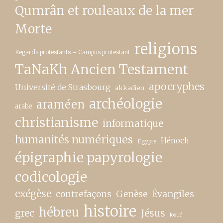
Qumrân et rouleaux de la mer
Morte
religions
Regards protestants – Campus protestant
TaNaKh Ancien Testament
apocryphes
Université de Strasbourg
akkadien
archéologie
araméen
arabe
christianisme
informatique
humanités numériques
Hénoch
Égypte
épigraphie papyrologie
codicologie
exégèse
contrefaçons
Genèse
Évangiles
histoire
hébreu
grec
Jésus
Josué