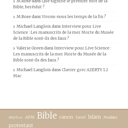
M.Rose
dans
Que signifie le premier mot de la
Bible, beréshit ?
M.Rose
dans
Vivons-nous les temps de la fin ?
Michael Langlois
dans
Interview pour Live
Science : Les manuscrits de la mer Morte du Musée
de la Bible sont-ils des faux ?
Valerie Green
dans
Interview pour Live Science :
Les manuscrits de la mer Morte du Musée de la
Bible sont-ils des faux ?
Michael Langlois
dans
Clavier grec AZERTY 1.2
Mac
Bible
canon
Islam
APM
David
Moabite
#MeToo
protestant