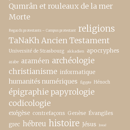
Qumrân et rouleaux de la mer
Morte
religions
Regards protestants – Campus protestant
TaNaKh Ancien Testament
apocryphes
Université de Strasbourg
akkadien
archéologie
araméen
arabe
christianisme
informatique
humanités numériques
Hénoch
Égypte
épigraphie papyrologie
codicologie
exégèse
contrefaçons
Genèse
Évangiles
histoire
hébreu
grec
Jésus
Josué