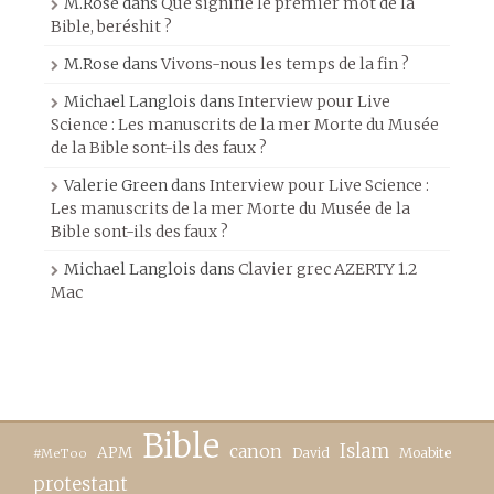
M.Rose
dans
Que signifie le premier mot de la
Bible, beréshit ?
M.Rose
dans
Vivons-nous les temps de la fin ?
Michael Langlois
dans
Interview pour Live
Science : Les manuscrits de la mer Morte du Musée
de la Bible sont-ils des faux ?
Valerie Green
dans
Interview pour Live Science :
Les manuscrits de la mer Morte du Musée de la
Bible sont-ils des faux ?
Michael Langlois
dans
Clavier grec AZERTY 1.2
Mac
Bible
canon
Islam
APM
David
Moabite
#MeToo
protestant