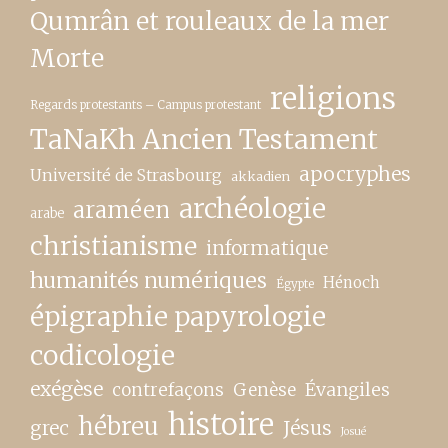
Qumrân et rouleaux de la mer
Morte
religions
Regards protestants – Campus protestant
TaNaKh Ancien Testament
apocryphes
Université de Strasbourg
akkadien
archéologie
araméen
arabe
christianisme
informatique
humanités numériques
Hénoch
Égypte
épigraphie papyrologie
codicologie
exégèse
contrefaçons
Genèse
Évangiles
histoire
hébreu
grec
Jésus
Josué