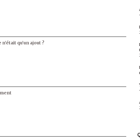
 n’était qu’un ajout ?
ament
Q