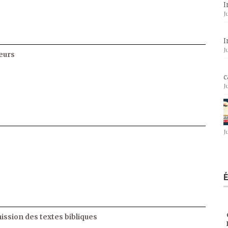
I
J
I
J
eurs
c
J
J
ssion des textes bibliques