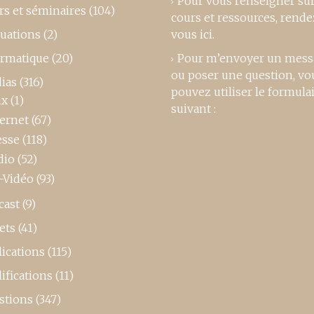
Pour vous renseigner su
rs et séminaires
(104)
cours et ressources,
rende
luations
(2)
vous ici
.
ormatique
(20)
Pour m’envoyer un mess
ou poser une question, vo
ias
(316)
pouvez utiliser le formula
ux
(1)
suivant :
ternet
(67)
esse
(118)
dio
(52)
-Vidéo
(93)
cast
(9)
ets
(41)
ications
(115)
ifications
(11)
stions
(347)