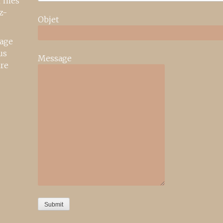
r mes
z-
Objet
age
us
Message
ire