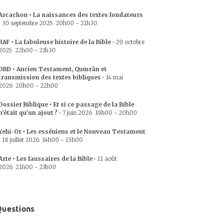
Arcachon • La naissances des textes fondateurs
•
30 septembre 2025
20h00
-
21h30
RAF • La fabuleuse histoire de la Bible
•
29 octobre
2025
22h00
-
23h30
DBD • Ancien Testament, Qumrân et
transmission des textes bibliques
•
14 mai
2026
20h00
-
22h00
Dossier Biblique • Et si ce passage de la Bible
n’était qu’un ajout ?
•
7 juin 2026
19h00
-
20h00
Yehi-Or • Les esséniens et le Nouveau Testament
•
18 juillet 2026
14h00
-
15h00
Arte • Les faussaires de la Bible
•
11 août
2026
21h00
-
23h00
uestions