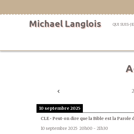
Aller
directement
au
Michael Langlois
contenu
QUI SUIS-JE
A
10 septembre 2025
CLE • Peut-on dire que la Bible est la Parole 
10 septembre 2025
20h00
-
21h30