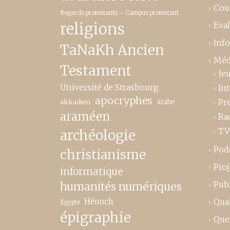
Cou
Regards protestants – Campus protestant
religions
Eva
Inf
TaNaKh Ancien
Méd
Testament
Je
Université de Strasbourg
In
apocryphes
Pr
akkadien
arabe
araméen
Ra
TV
archéologie
Pod
christianisme
Proj
informatique
Publ
humanités numériques
Hénoch
Qual
Égypte
épigraphie
Que