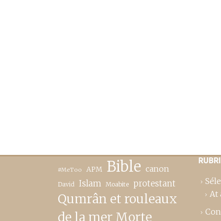
RUBR
Bible
canon
APM
#MeToo
Séle
Islam
protestant
David
Moabite
At 
Qumrân et rouleaux
Con
de la mer Morte