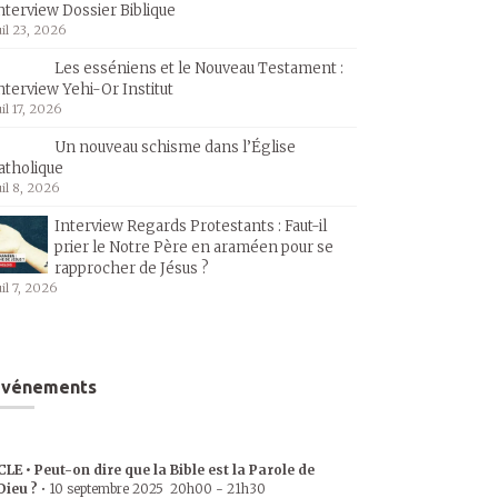
nterview Dossier Biblique
uil 23, 2026
Les esséniens et le Nouveau Testament :
nterview Yehi-Or Institut
uil 17, 2026
Un nouveau schisme dans l’Église
atholique
uil 8, 2026
Interview Regards Protestants : Faut-il
prier le Notre Père en araméen pour se
rapprocher de Jésus ?
uil 7, 2026
Événements
CLE • Peut-on dire que la Bible est la Parole de
Dieu ?
•
10 septembre 2025
20h00
-
21h30