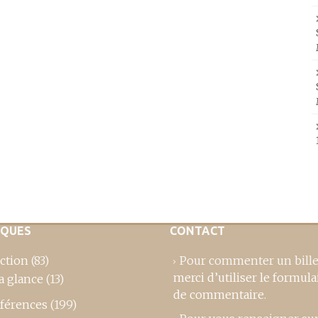
IQUES
CONTACT
ction
(83)
Pour commenter un bille
merci d’utiliser le formula
a glance
(13)
de commentaire
.
férences
(199)