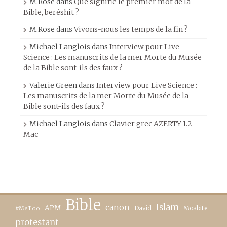
M.Rose
dans
Que signifie le premier mot de la
Bible, beréshit ?
M.Rose
dans
Vivons-nous les temps de la fin ?
Michael Langlois
dans
Interview pour Live
Science : Les manuscrits de la mer Morte du Musée
de la Bible sont-ils des faux ?
Valerie Green
dans
Interview pour Live Science :
Les manuscrits de la mer Morte du Musée de la
Bible sont-ils des faux ?
Michael Langlois
dans
Clavier grec AZERTY 1.2
Mac
Bible
canon
Islam
APM
David
Moabite
#MeToo
protestant