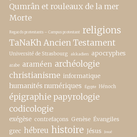
Qumrân et rouleaux de la mer
Morte
religions
Regards protestants – Campus protestant
TaNaKh Ancien Testament
apocryphes
Université de Strasbourg
akkadien
archéologie
araméen
arabe
christianisme
informatique
humanités numériques
Hénoch
Égypte
épigraphie papyrologie
codicologie
exégèse
contrefaçons
Genèse
Évangiles
histoire
hébreu
grec
Jésus
Josué