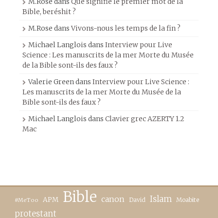
M.Rose
dans
Que signifie le premier mot de la
Bible, beréshit ?
M.Rose
dans
Vivons-nous les temps de la fin ?
Michael Langlois
dans
Interview pour Live
Science : Les manuscrits de la mer Morte du Musée
de la Bible sont-ils des faux ?
Valerie Green
dans
Interview pour Live Science :
Les manuscrits de la mer Morte du Musée de la
Bible sont-ils des faux ?
Michael Langlois
dans
Clavier grec AZERTY 1.2
Mac
Bible
canon
Islam
APM
David
Moabite
#MeToo
protestant