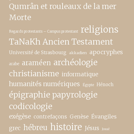
Qumrân et rouleaux de la mer
Morte
religions
Regards protestants – Campus protestant
TaNaKh Ancien Testament
apocryphes
Université de Strasbourg
akkadien
archéologie
araméen
arabe
christianisme
informatique
humanités numériques
Hénoch
Égypte
épigraphie papyrologie
codicologie
exégèse
contrefaçons
Genèse
Évangiles
histoire
hébreu
grec
Jésus
Josué