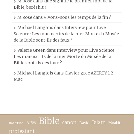
M.Rose
dans
Que signifie le premier mot de la
Bible, beréshit ?
M.Rose
dans
Vivons-nous les temps de la fin ?
Michael Langlois
dans
Interview pour Live
Science : Les manuscrits de la mer Morte du Musée
de la Bible sont-ils des faux ?
Valerie Green
dans
Interview pour Live Science :
Les manuscrits de la mer Morte du Musée de la
Bible sont-ils des faux ?
Michael Langlois
dans
Clavier grec AZERTY 1.2
Mac
Bible
canon
Islam
APM
David
Moabite
#MeToo
protestant