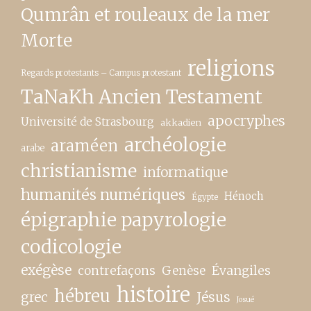
Qumrân et rouleaux de la mer
Morte
religions
Regards protestants – Campus protestant
TaNaKh Ancien Testament
apocryphes
Université de Strasbourg
akkadien
archéologie
araméen
arabe
christianisme
informatique
humanités numériques
Hénoch
Égypte
épigraphie papyrologie
codicologie
exégèse
contrefaçons
Genèse
Évangiles
histoire
hébreu
grec
Jésus
Josué