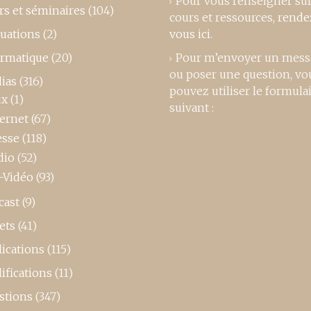
Pour vous renseigner su
rs et séminaires
(104)
cours et ressources,
rende
luations
(2)
vous ici
.
ormatique
(20)
Pour m’envoyer un mess
ou poser une question, vo
ias
(316)
pouvez utiliser le formula
ux
(1)
suivant :
ternet
(67)
esse
(118)
dio
(52)
-Vidéo
(93)
cast
(9)
ets
(41)
ications
(115)
ifications
(11)
stions
(347)