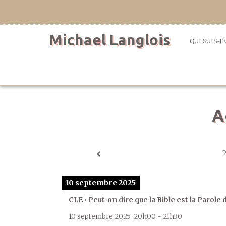
Aller
directement
au
Michael Langlois
contenu
QUI SUIS-JE
A
10 septembre 2025
CLE • Peut-on dire que la Bible est la Parole 
10 septembre 2025
20h00
-
21h30