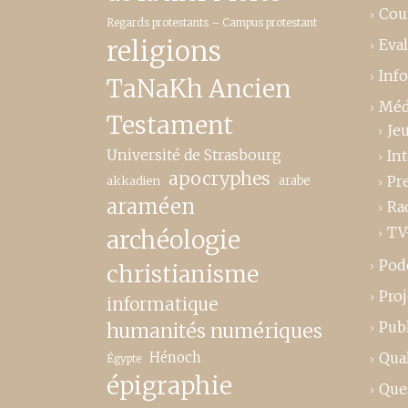
Cou
Regards protestants – Campus protestant
religions
Eva
Inf
TaNaKh Ancien
Méd
Testament
Je
Université de Strasbourg
In
apocryphes
Pr
akkadien
arabe
araméen
Ra
TV
archéologie
Pod
christianisme
Proj
informatique
Publ
humanités numériques
Hénoch
Qual
Égypte
épigraphie
Que