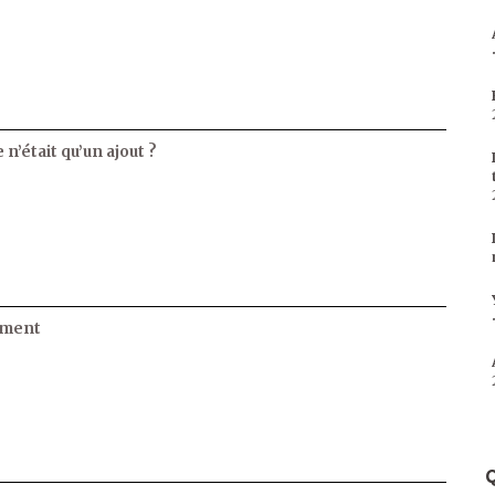
 n’était qu’un ajout ?
ament
Q