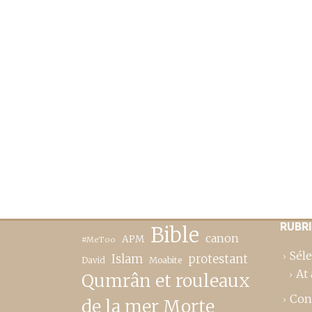
RUBR
Bible
canon
APM
#MeToo
Séle
Islam
protestant
David
Moabite
At 
Qumrân et rouleaux
Con
de la mer Morte