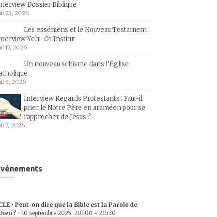
nterview Dossier Biblique
uil 23, 2026
Les esséniens et le Nouveau Testament :
nterview Yehi-Or Institut
uil 17, 2026
Un nouveau schisme dans l’Église
atholique
uil 8, 2026
Interview Regards Protestants : Faut-il
prier le Notre Père en araméen pour se
rapprocher de Jésus ?
uil 7, 2026
Événements
CLE • Peut-on dire que la Bible est la Parole de
Dieu ?
•
10 septembre 2025
20h00
-
21h30