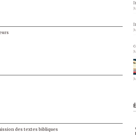
I
J
I
J
eurs
c
J
J
ssion des textes bibliques