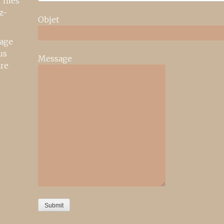
r mes
z-
Objet
age
us
Message
ire