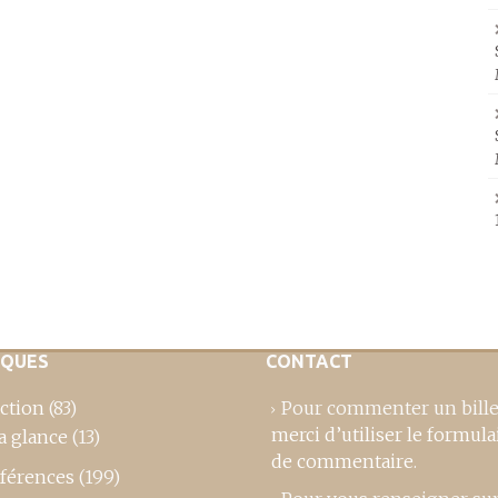
IQUES
CONTACT
ction
(83)
Pour commenter un bille
merci d’utiliser le formula
a glance
(13)
de commentaire
.
férences
(199)