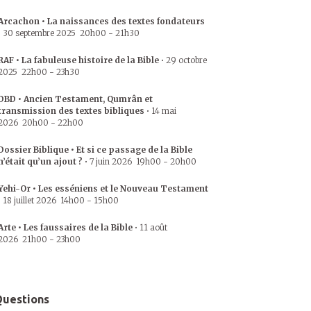
Arcachon • La naissances des textes fondateurs
•
30 septembre 2025
20h00
-
21h30
RAF • La fabuleuse histoire de la Bible
•
29 octobre
2025
22h00
-
23h30
DBD • Ancien Testament, Qumrân et
transmission des textes bibliques
•
14 mai
2026
20h00
-
22h00
Dossier Biblique • Et si ce passage de la Bible
n’était qu’un ajout ?
•
7 juin 2026
19h00
-
20h00
Yehi-Or • Les esséniens et le Nouveau Testament
•
18 juillet 2026
14h00
-
15h00
Arte • Les faussaires de la Bible
•
11 août
2026
21h00
-
23h00
uestions