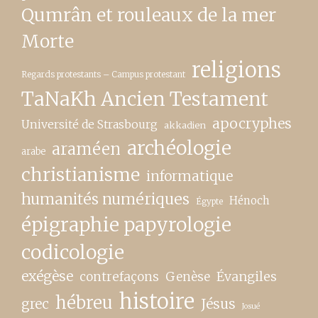
Qumrân et rouleaux de la mer
Morte
religions
Regards protestants – Campus protestant
TaNaKh Ancien Testament
apocryphes
Université de Strasbourg
akkadien
archéologie
araméen
arabe
christianisme
informatique
humanités numériques
Hénoch
Égypte
épigraphie papyrologie
codicologie
exégèse
contrefaçons
Genèse
Évangiles
histoire
hébreu
grec
Jésus
Josué