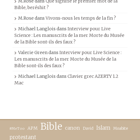
M.Rose
dans
Que signifie le premier mot de la
Bible, beréshit ?
M.Rose
dans
Vivons-nous les temps de la fin ?
Michael Langlois
dans
Interview pour Live
Science : Les manuscrits de la mer Morte du Musée
de la Bible sont-ils des faux ?
Valerie Green
dans
Interview pour Live Science :
Les manuscrits de la mer Morte du Musée de la
Bible sont-ils des faux ?
Michael Langlois
dans
Clavier grec AZERTY 1.2
Mac
Bible
canon
Islam
APM
David
Moabite
#MeToo
protestant