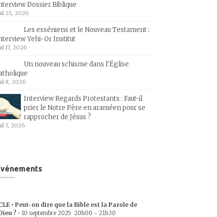
nterview Dossier Biblique
uil 23, 2026
Les esséniens et le Nouveau Testament :
nterview Yehi-Or Institut
uil 17, 2026
Un nouveau schisme dans l’Église
atholique
uil 8, 2026
Interview Regards Protestants : Faut-il
prier le Notre Père en araméen pour se
rapprocher de Jésus ?
uil 7, 2026
Événements
CLE • Peut-on dire que la Bible est la Parole de
Dieu ?
•
10 septembre 2025
20h00
-
21h30