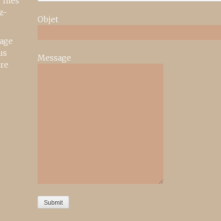
r mes
z-
Objet
age
us
Message
ire