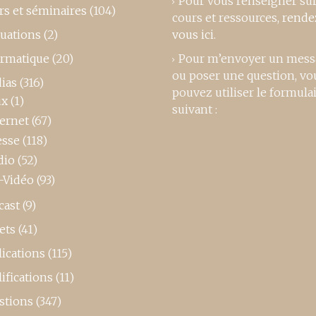
Pour vous renseigner su
rs et séminaires
(104)
cours et ressources,
rende
luations
(2)
vous ici
.
ormatique
(20)
Pour m’envoyer un mess
ou poser une question, vo
ias
(316)
pouvez utiliser le formula
ux
(1)
suivant :
ternet
(67)
esse
(118)
dio
(52)
-Vidéo
(93)
cast
(9)
ets
(41)
ications
(115)
ifications
(11)
stions
(347)