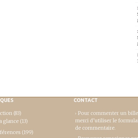
IQUES
CONTACT
ction
(83)
Pour commenter un bille
merci d’utiliser le formula
a glance
(13)
de commentaire
.
férences
(199)