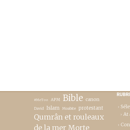
RUBR
Bible
canon
APM
#MeToo
Séle
Islam
protestant
David
Moabite
At 
Qumrân et rouleaux
Con
de la mer Morte