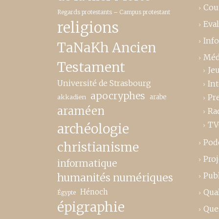
Cou
Regards protestants – Campus protestant
religions
Eva
Inf
TaNaKh Ancien
Méd
Testament
Je
Université de Strasbourg
In
apocryphes
Pr
akkadien
arabe
araméen
Ra
TV
archéologie
Pod
christianisme
Proj
informatique
Publ
humanités numériques
Hénoch
Qual
Égypte
épigraphie
Que