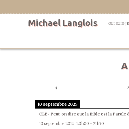
Aller
directement
au
Michael Langlois
contenu
QUI SUIS-JE
A
10 septembre 2025
CLE • Peut-on dire que la Bible est la Parole 
10 septembre 2025
20h00
-
21h30