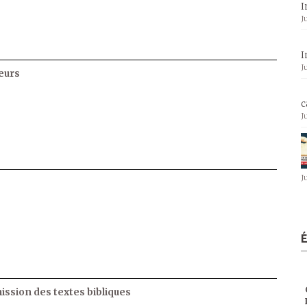
I
J
I
J
eurs
c
J
J
ssion des textes bibliques