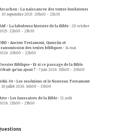
Arcachon • La naissances des textes fondateurs
•
30 septembre 2025
20h00
-
21h30
RAF • La fabuleuse histoire de la Bible
•
29 octobre
2025
22h00
-
23h30
DBD • Ancien Testament, Qumrân et
transmission des textes bibliques
•
14 mai
2026
20h00
-
22h00
Dossier Biblique • Et si ce passage de la Bible
n’était qu’un ajout ?
•
7 juin 2026
19h00
-
20h00
Yehi-Or • Les esséniens et le Nouveau Testament
•
18 juillet 2026
14h00
-
15h00
Arte • Les faussaires de la Bible
•
11 août
2026
21h00
-
23h00
uestions