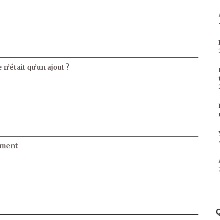
 n’était qu’un ajout ?
ament
Q