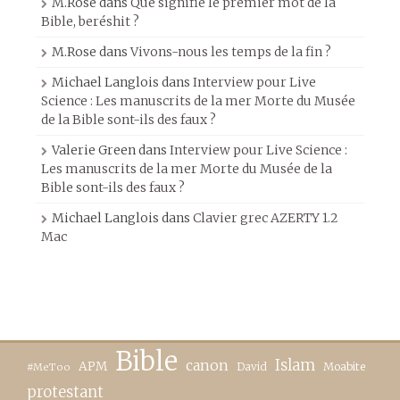
M.Rose
dans
Que signifie le premier mot de la
Bible, beréshit ?
M.Rose
dans
Vivons-nous les temps de la fin ?
Michael Langlois
dans
Interview pour Live
Science : Les manuscrits de la mer Morte du Musée
de la Bible sont-ils des faux ?
Valerie Green
dans
Interview pour Live Science :
Les manuscrits de la mer Morte du Musée de la
Bible sont-ils des faux ?
Michael Langlois
dans
Clavier grec AZERTY 1.2
Mac
Bible
canon
Islam
APM
David
Moabite
#MeToo
protestant