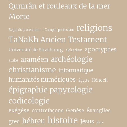
Qumrân et rouleaux de la mer
Morte
religions
Regards protestants – Campus protestant
TaNaKh Ancien Testament
apocryphes
Université de Strasbourg
akkadien
archéologie
araméen
arabe
christianisme
informatique
humanités numériques
Hénoch
Égypte
épigraphie papyrologie
codicologie
exégèse
contrefaçons
Genèse
Évangiles
histoire
hébreu
grec
Jésus
Josué