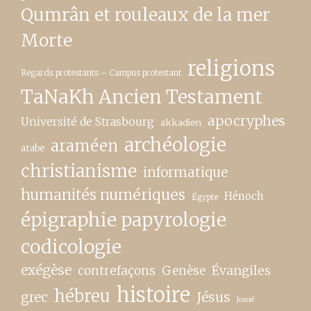
Qumrân et rouleaux de la mer
Morte
religions
Regards protestants – Campus protestant
TaNaKh Ancien Testament
apocryphes
Université de Strasbourg
akkadien
archéologie
araméen
arabe
christianisme
informatique
humanités numériques
Hénoch
Égypte
épigraphie papyrologie
codicologie
exégèse
contrefaçons
Genèse
Évangiles
histoire
hébreu
grec
Jésus
Josué