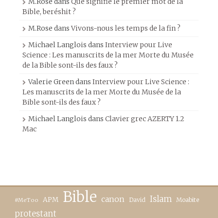
M.Rose
dans
Que signifie le premier mot de la
Bible, beréshit ?
M.Rose
dans
Vivons-nous les temps de la fin ?
Michael Langlois
dans
Interview pour Live
Science : Les manuscrits de la mer Morte du Musée
de la Bible sont-ils des faux ?
Valerie Green
dans
Interview pour Live Science :
Les manuscrits de la mer Morte du Musée de la
Bible sont-ils des faux ?
Michael Langlois
dans
Clavier grec AZERTY 1.2
Mac
Bible
canon
Islam
APM
David
Moabite
#MeToo
protestant