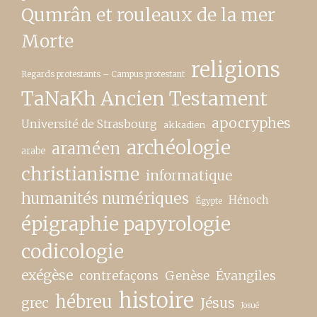
Qumrân et rouleaux de la mer
Morte
religions
Regards protestants – Campus protestant
TaNaKh Ancien Testament
apocryphes
Université de Strasbourg
akkadien
archéologie
araméen
arabe
christianisme
informatique
humanités numériques
Hénoch
Égypte
épigraphie papyrologie
codicologie
exégèse
contrefaçons
Genèse
Évangiles
histoire
hébreu
grec
Jésus
Josué