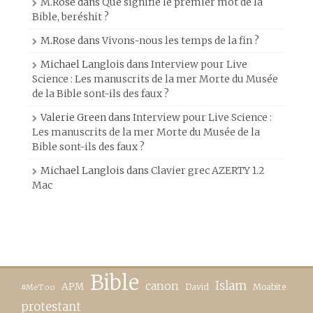
M.Rose
dans
Que signifie le premier mot de la
Bible, beréshit ?
M.Rose
dans
Vivons-nous les temps de la fin ?
Michael Langlois
dans
Interview pour Live
Science : Les manuscrits de la mer Morte du Musée
de la Bible sont-ils des faux ?
Valerie Green
dans
Interview pour Live Science :
Les manuscrits de la mer Morte du Musée de la
Bible sont-ils des faux ?
Michael Langlois
dans
Clavier grec AZERTY 1.2
Mac
Bible
canon
Islam
APM
David
Moabite
#MeToo
protestant