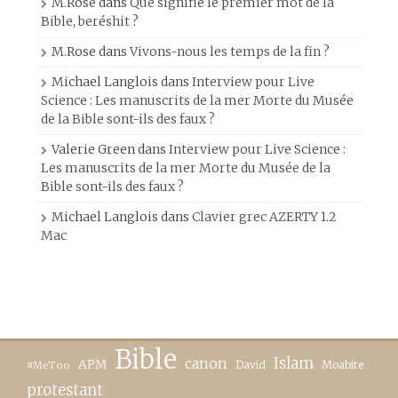
M.Rose
dans
Que signifie le premier mot de la
Bible, beréshit ?
M.Rose
dans
Vivons-nous les temps de la fin ?
Michael Langlois
dans
Interview pour Live
Science : Les manuscrits de la mer Morte du Musée
de la Bible sont-ils des faux ?
Valerie Green
dans
Interview pour Live Science :
Les manuscrits de la mer Morte du Musée de la
Bible sont-ils des faux ?
Michael Langlois
dans
Clavier grec AZERTY 1.2
Mac
Bible
canon
Islam
APM
David
Moabite
#MeToo
protestant