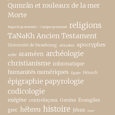
Qumrân et rouleaux de la mer
Morte
religions
Regards protestants – Campus protestant
TaNaKh Ancien Testament
apocryphes
Université de Strasbourg
akkadien
archéologie
araméen
arabe
christianisme
informatique
humanités numériques
Hénoch
Égypte
épigraphie papyrologie
codicologie
exégèse
contrefaçons
Genèse
Évangiles
histoire
hébreu
grec
Jésus
Josué