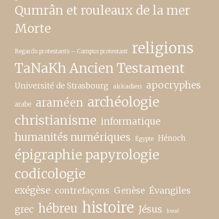
Qumrân et rouleaux de la mer
Morte
religions
Regards protestants – Campus protestant
TaNaKh Ancien Testament
apocryphes
Université de Strasbourg
akkadien
archéologie
araméen
arabe
christianisme
informatique
humanités numériques
Hénoch
Égypte
épigraphie papyrologie
codicologie
exégèse
contrefaçons
Genèse
Évangiles
histoire
hébreu
grec
Jésus
Josué