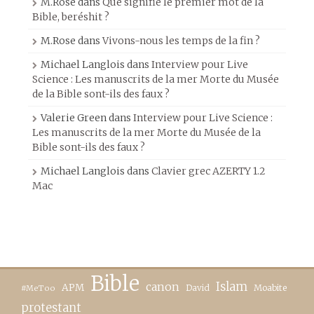
M.Rose
dans
Que signifie le premier mot de la
Bible, beréshit ?
M.Rose
dans
Vivons-nous les temps de la fin ?
Michael Langlois
dans
Interview pour Live
Science : Les manuscrits de la mer Morte du Musée
de la Bible sont-ils des faux ?
Valerie Green
dans
Interview pour Live Science :
Les manuscrits de la mer Morte du Musée de la
Bible sont-ils des faux ?
Michael Langlois
dans
Clavier grec AZERTY 1.2
Mac
Bible
canon
Islam
APM
David
Moabite
#MeToo
protestant