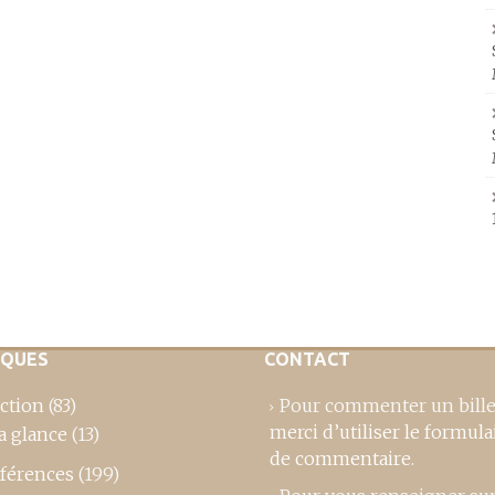
IQUES
CONTACT
ction
(83)
Pour commenter un bille
merci d’utiliser le formula
a glance
(13)
de commentaire
.
férences
(199)