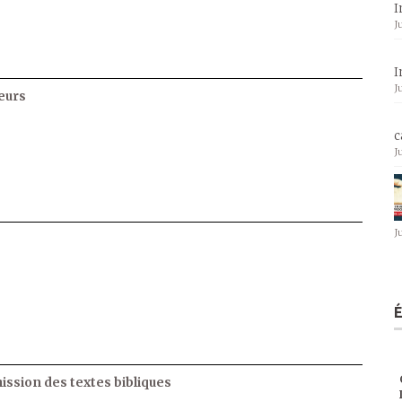
I
J
I
J
eurs
c
J
J
ssion des textes bibliques