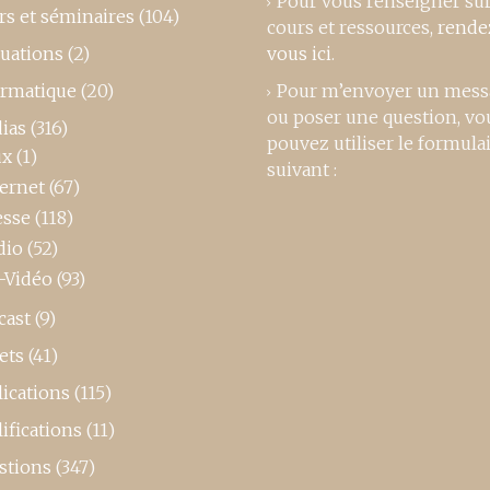
Pour vous renseigner su
rs et séminaires
(104)
cours et ressources,
rende
luations
(2)
vous ici
.
ormatique
(20)
Pour m’envoyer un mess
ou poser une question, vo
ias
(316)
pouvez utiliser le formula
ux
(1)
suivant :
ternet
(67)
esse
(118)
dio
(52)
-Vidéo
(93)
cast
(9)
ets
(41)
ications
(115)
ifications
(11)
stions
(347)