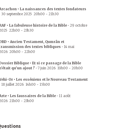
Arcachon • La naissances des textes fondateurs
•
30 septembre 2025
20h00
-
21h30
RAF • La fabuleuse histoire de la Bible
•
29 octobre
2025
22h00
-
23h30
DBD • Ancien Testament, Qumrân et
transmission des textes bibliques
•
14 mai
2026
20h00
-
22h00
Dossier Biblique • Et si ce passage de la Bible
n’était qu’un ajout ?
•
7 juin 2026
19h00
-
20h00
Yehi-Or • Les esséniens et le Nouveau Testament
•
18 juillet 2026
14h00
-
15h00
Arte • Les faussaires de la Bible
•
11 août
2026
21h00
-
23h00
uestions