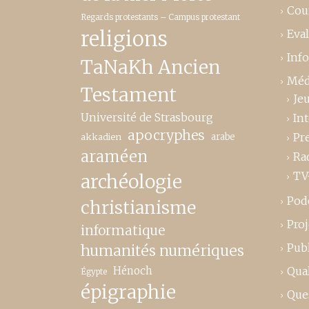
Cou
Regards protestants – Campus protestant
religions
Eva
Inf
TaNaKh Ancien
Méd
Testament
Je
Université de Strasbourg
In
apocryphes
Pr
akkadien
arabe
araméen
Ra
TV
archéologie
Pod
christianisme
Proj
informatique
Publ
humanités numériques
Hénoch
Qual
Égypte
épigraphie
Que