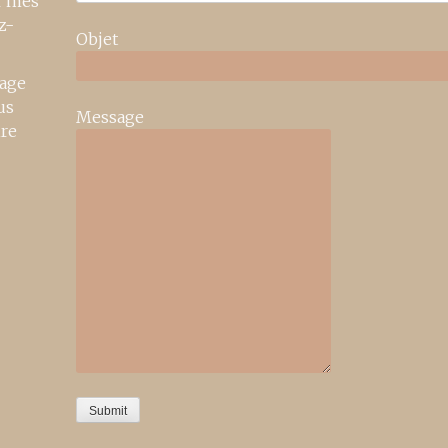
r mes
z-
Objet
age
us
Message
ire