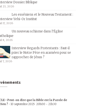
nterview Dossier Biblique
uil 23, 2026
Les esséniens et le Nouveau Testament :
nterview Yehi-Or Institut
uil 17, 2026
Un nouveau schisme dans l’Église
atholique
uil 8, 2026
Interview Regards Protestants : Faut-il
prier le Notre Père en araméen pour se
rapprocher de Jésus ?
uil 7, 2026
Événements
CLE • Peut-on dire que la Bible est la Parole de
Dieu ?
•
10 septembre 2025
20h00
-
21h30