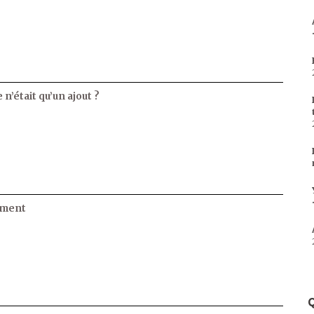
 n’était qu’un ajout ?
ament
Q