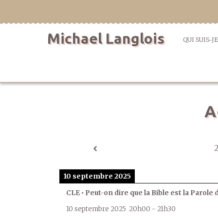
Aller
directement
au
Michael Langlois
contenu
QUI SUIS-JE
A
10 septembre 2025
CLE • Peut-on dire que la Bible est la Parole 
10 septembre 2025
20h00
-
21h30