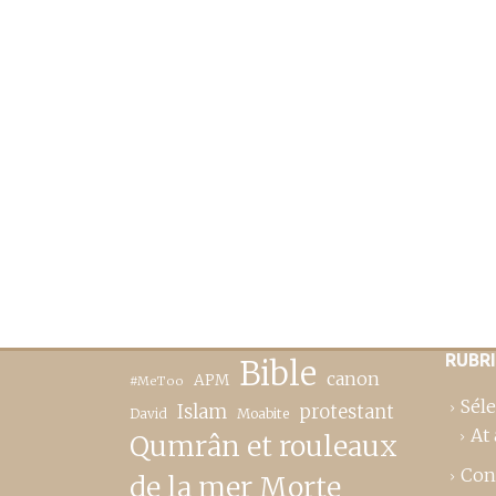
RUBR
Bible
canon
APM
#MeToo
Séle
Islam
protestant
David
Moabite
At 
Qumrân et rouleaux
Con
de la mer Morte