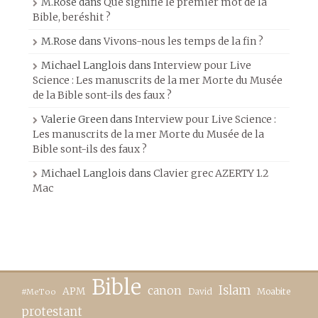
M.Rose
dans
Que signifie le premier mot de la
Bible, beréshit ?
M.Rose
dans
Vivons-nous les temps de la fin ?
Michael Langlois
dans
Interview pour Live
Science : Les manuscrits de la mer Morte du Musée
de la Bible sont-ils des faux ?
Valerie Green
dans
Interview pour Live Science :
Les manuscrits de la mer Morte du Musée de la
Bible sont-ils des faux ?
Michael Langlois
dans
Clavier grec AZERTY 1.2
Mac
Bible
canon
Islam
APM
David
Moabite
#MeToo
protestant