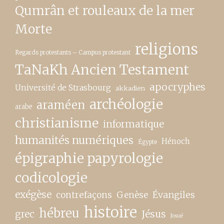
Qumrân et rouleaux de la mer
Morte
religions
Regards protestants – Campus protestant
TaNaKh Ancien Testament
apocryphes
Université de Strasbourg
akkadien
archéologie
araméen
arabe
christianisme
informatique
humanités numériques
Hénoch
Égypte
épigraphie papyrologie
codicologie
exégèse
contrefaçons
Genèse
Évangiles
histoire
hébreu
grec
Jésus
Josué