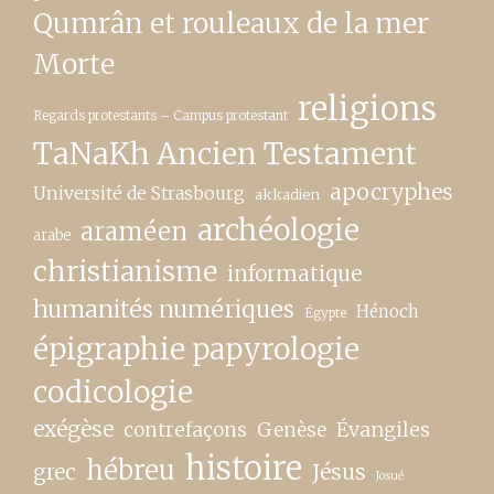
Qumrân et rouleaux de la mer
Morte
religions
Regards protestants – Campus protestant
TaNaKh Ancien Testament
apocryphes
Université de Strasbourg
akkadien
archéologie
araméen
arabe
christianisme
informatique
humanités numériques
Hénoch
Égypte
épigraphie papyrologie
codicologie
exégèse
contrefaçons
Genèse
Évangiles
histoire
hébreu
grec
Jésus
Josué