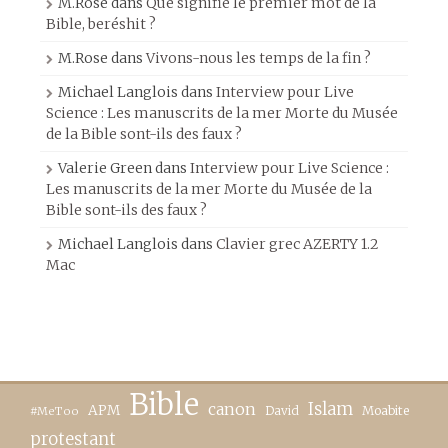
M.Rose
dans
Que signifie le premier mot de la
Bible, beréshit ?
M.Rose
dans
Vivons-nous les temps de la fin ?
Michael Langlois
dans
Interview pour Live
Science : Les manuscrits de la mer Morte du Musée
de la Bible sont-ils des faux ?
Valerie Green
dans
Interview pour Live Science :
Les manuscrits de la mer Morte du Musée de la
Bible sont-ils des faux ?
Michael Langlois
dans
Clavier grec AZERTY 1.2
Mac
Bible
canon
Islam
APM
David
Moabite
#MeToo
protestant