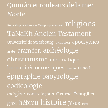
Qumrân et rouleaux de la mer
Morte
religions
Regards protestants – Campus protestant
TaNaKh Ancien Testament
apocryphes
Université de Strasbourg
akkadien
archéologie
araméen
arabe
christianisme
informatique
humanités numériques
Hénoch
Égypte
épigraphie papyrologie
codicologie
exégèse
contrefaçons
Genèse
Évangiles
histoire
hébreu
grec
Jésus
Josué