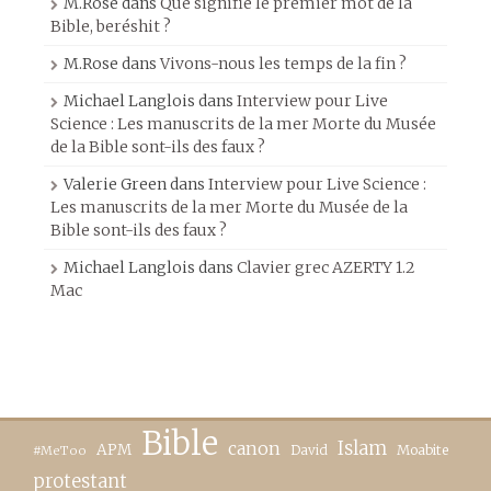
M.Rose
dans
Que signifie le premier mot de la
Bible, beréshit ?
M.Rose
dans
Vivons-nous les temps de la fin ?
Michael Langlois
dans
Interview pour Live
Science : Les manuscrits de la mer Morte du Musée
de la Bible sont-ils des faux ?
Valerie Green
dans
Interview pour Live Science :
Les manuscrits de la mer Morte du Musée de la
Bible sont-ils des faux ?
Michael Langlois
dans
Clavier grec AZERTY 1.2
Mac
Bible
canon
Islam
APM
David
Moabite
#MeToo
protestant