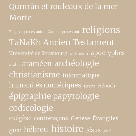
Qumrân et rouleaux de la mer
Morte
religions
Regards protestants – Campus protestant
TaNaKh Ancien Testament
apocryphes
Université de Strasbourg
akkadien
archéologie
araméen
arabe
christianisme
informatique
humanités numériques
Hénoch
Égypte
épigraphie papyrologie
codicologie
exégèse
contrefaçons
Genèse
Évangiles
histoire
hébreu
grec
Jésus
Josué