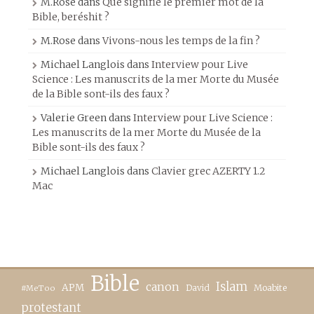
M.Rose
dans
Que signifie le premier mot de la
Bible, beréshit ?
M.Rose
dans
Vivons-nous les temps de la fin ?
Michael Langlois
dans
Interview pour Live
Science : Les manuscrits de la mer Morte du Musée
de la Bible sont-ils des faux ?
Valerie Green
dans
Interview pour Live Science :
Les manuscrits de la mer Morte du Musée de la
Bible sont-ils des faux ?
Michael Langlois
dans
Clavier grec AZERTY 1.2
Mac
Bible
canon
Islam
APM
David
Moabite
#MeToo
protestant