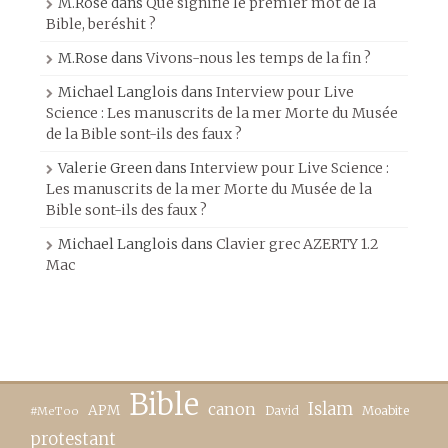
M.Rose
dans
Que signifie le premier mot de la
Bible, beréshit ?
M.Rose
dans
Vivons-nous les temps de la fin ?
Michael Langlois
dans
Interview pour Live
Science : Les manuscrits de la mer Morte du Musée
de la Bible sont-ils des faux ?
Valerie Green
dans
Interview pour Live Science :
Les manuscrits de la mer Morte du Musée de la
Bible sont-ils des faux ?
Michael Langlois
dans
Clavier grec AZERTY 1.2
Mac
Bible
canon
Islam
APM
David
Moabite
#MeToo
protestant