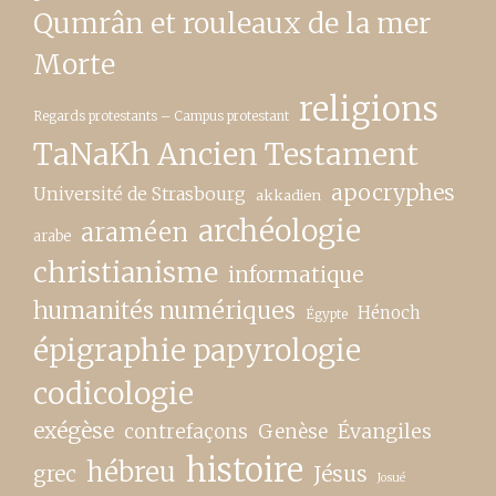
Qumrân et rouleaux de la mer
Morte
religions
Regards protestants – Campus protestant
TaNaKh Ancien Testament
apocryphes
Université de Strasbourg
akkadien
archéologie
araméen
arabe
christianisme
informatique
humanités numériques
Hénoch
Égypte
épigraphie papyrologie
codicologie
exégèse
contrefaçons
Genèse
Évangiles
histoire
hébreu
grec
Jésus
Josué