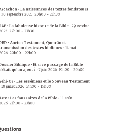
Arcachon • La naissances des textes fondateurs
•
30 septembre 2025
20h00
-
21h30
RAF • La fabuleuse histoire de la Bible
•
29 octobre
2025
22h00
-
23h30
DBD • Ancien Testament, Qumrân et
transmission des textes bibliques
•
14 mai
2026
20h00
-
22h00
Dossier Biblique • Et si ce passage de la Bible
n’était qu’un ajout ?
•
7 juin 2026
19h00
-
20h00
Yehi-Or • Les esséniens et le Nouveau Testament
•
18 juillet 2026
14h00
-
15h00
Arte • Les faussaires de la Bible
•
11 août
2026
21h00
-
23h00
uestions