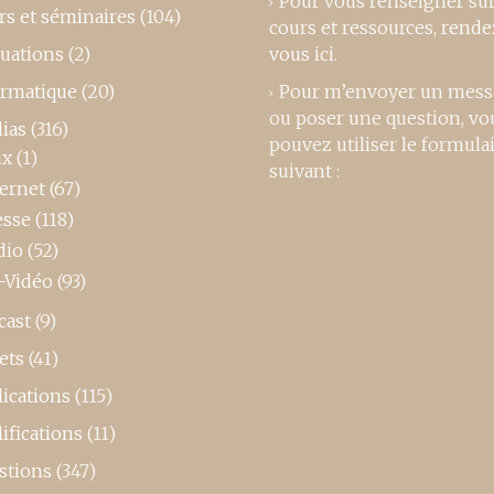
Pour vous renseigner su
rs et séminaires
(104)
cours et ressources,
rende
luations
(2)
vous ici
.
ormatique
(20)
Pour m’envoyer un mess
ou poser une question, vo
ias
(316)
pouvez utiliser le formula
ux
(1)
suivant :
ternet
(67)
esse
(118)
dio
(52)
-Vidéo
(93)
cast
(9)
ets
(41)
ications
(115)
ifications
(11)
stions
(347)