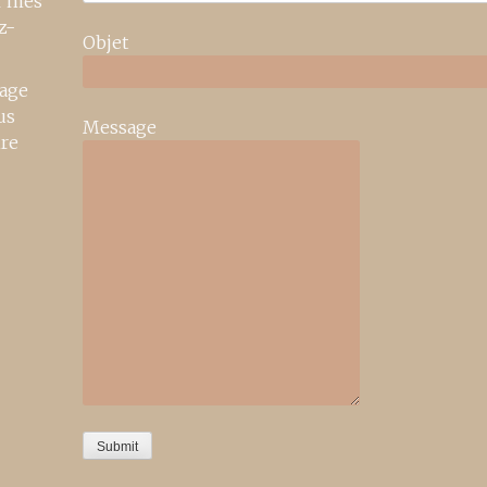
r mes
z-
Objet
age
us
Message
ire