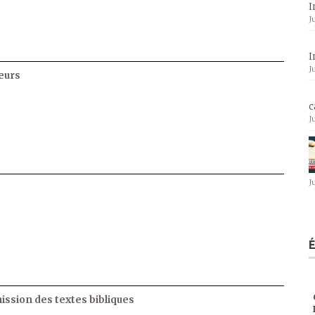
I
J
I
J
eurs
c
J
J
ssion des textes bibliques