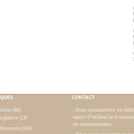
IQUES
CONTACT
ction
(83)
Pour commenter un bille
merci d’utiliser le formula
a glance
(13)
de commentaire
.
férences
(199)