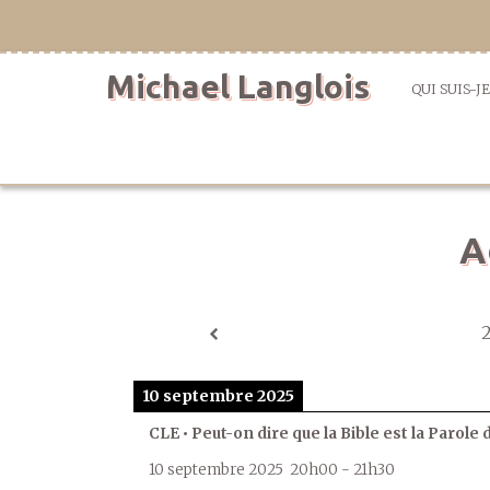
Aller
directement
au
Michael Langlois
contenu
QUI SUIS-JE
A
10 septembre 2025
CLE • Peut-on dire que la Bible est la Parole 
10 septembre 2025
20h00
-
21h30