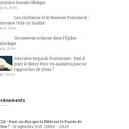
nterview Dossier Biblique
uil 23, 2026
Les esséniens et le Nouveau Testament :
nterview Yehi-Or Institut
uil 17, 2026
Un nouveau schisme dans l’Église
atholique
uil 8, 2026
Interview Regards Protestants : Faut-il
prier le Notre Père en araméen pour se
rapprocher de Jésus ?
uil 7, 2026
Événements
CLE • Peut-on dire que la Bible est la Parole de
Dieu ?
•
10 septembre 2025
20h00
-
21h30