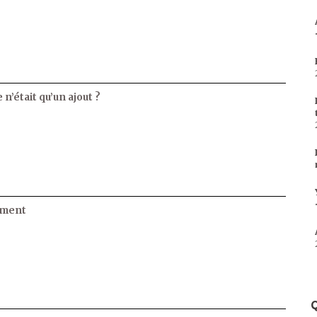
 n’était qu’un ajout ?
ament
Q