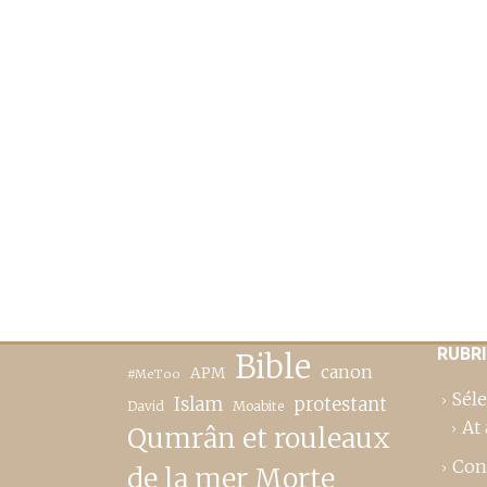
RUBR
Bible
canon
APM
#MeToo
Séle
Islam
protestant
David
Moabite
At 
Qumrân et rouleaux
Con
de la mer Morte