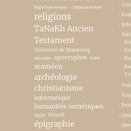
Cou
Regards protestants – Campus protestant
religions
Eva
Inf
TaNaKh Ancien
Méd
Testament
Je
Université de Strasbourg
In
apocryphes
Pr
akkadien
arabe
araméen
Ra
TV
archéologie
Pod
christianisme
Proj
informatique
Publ
humanités numériques
Hénoch
Qual
Égypte
épigraphie
Que