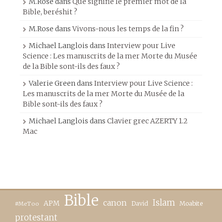
M.Rose
dans
Que signifie le premier mot de la
Bible, beréshit ?
M.Rose
dans
Vivons-nous les temps de la fin ?
Michael Langlois
dans
Interview pour Live
Science : Les manuscrits de la mer Morte du Musée
de la Bible sont-ils des faux ?
Valerie Green
dans
Interview pour Live Science :
Les manuscrits de la mer Morte du Musée de la
Bible sont-ils des faux ?
Michael Langlois
dans
Clavier grec AZERTY 1.2
Mac
Bible
canon
Islam
APM
David
Moabite
#MeToo
protestant