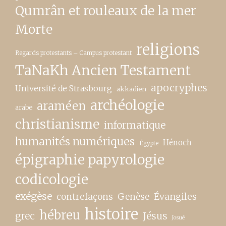
Qumrân et rouleaux de la mer
Morte
religions
Regards protestants – Campus protestant
TaNaKh Ancien Testament
apocryphes
Université de Strasbourg
akkadien
archéologie
araméen
arabe
christianisme
informatique
humanités numériques
Hénoch
Égypte
épigraphie papyrologie
codicologie
exégèse
contrefaçons
Genèse
Évangiles
histoire
hébreu
grec
Jésus
Josué