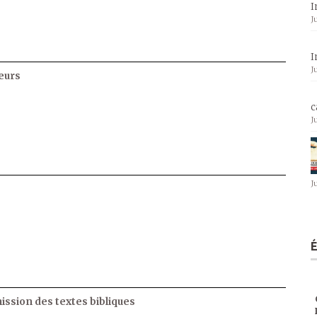
I
J
I
J
eurs
c
J
J
ssion des textes bibliques