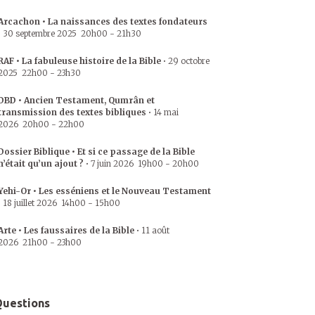
Arcachon • La naissances des textes fondateurs
•
30 septembre 2025
20h00
-
21h30
RAF • La fabuleuse histoire de la Bible
•
29 octobre
2025
22h00
-
23h30
DBD • Ancien Testament, Qumrân et
transmission des textes bibliques
•
14 mai
2026
20h00
-
22h00
Dossier Biblique • Et si ce passage de la Bible
n’était qu’un ajout ?
•
7 juin 2026
19h00
-
20h00
Yehi-Or • Les esséniens et le Nouveau Testament
•
18 juillet 2026
14h00
-
15h00
Arte • Les faussaires de la Bible
•
11 août
2026
21h00
-
23h00
uestions