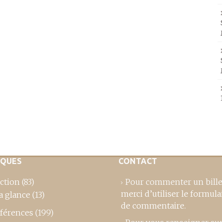
IQUES
CONTACT
ction
(83)
Pour commenter un bille
merci d’utiliser le formula
a glance
(13)
de commentaire
.
férences
(199)