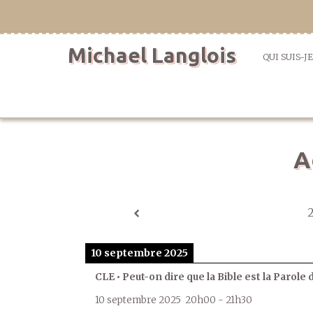
Aller
directement
au
Michael Langlois
contenu
QUI SUIS-JE
A
10 septembre 2025
CLE • Peut-on dire que la Bible est la Parole 
10 septembre 2025
20h00
-
21h30