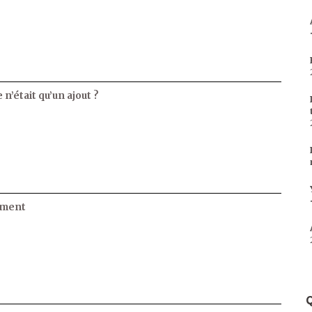
 n’était qu’un ajout ?
ament
Q