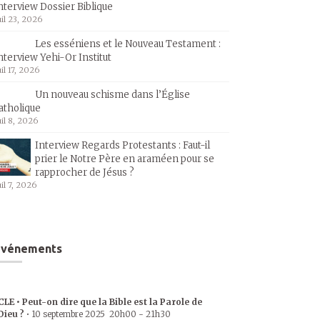
nterview Dossier Biblique
uil 23, 2026
Les esséniens et le Nouveau Testament :
nterview Yehi-Or Institut
uil 17, 2026
Un nouveau schisme dans l’Église
atholique
uil 8, 2026
Interview Regards Protestants : Faut-il
prier le Notre Père en araméen pour se
rapprocher de Jésus ?
uil 7, 2026
Événements
CLE • Peut-on dire que la Bible est la Parole de
Dieu ?
•
10 septembre 2025
20h00
-
21h30