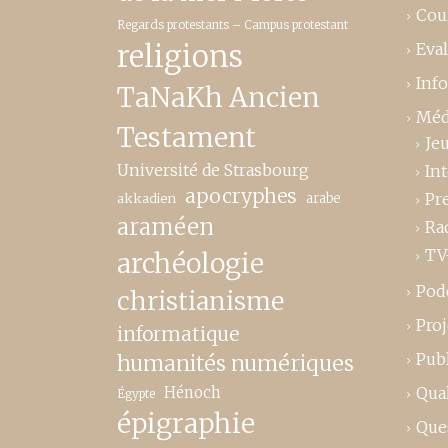
Cou
Regards protestants – Campus protestant
religions
Eva
Inf
TaNaKh Ancien
Méd
Testament
Je
Université de Strasbourg
In
apocryphes
Pr
akkadien
arabe
araméen
Ra
TV
archéologie
Pod
christianisme
Proj
informatique
Publ
humanités numériques
Hénoch
Qual
Égypte
épigraphie
Que