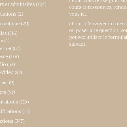
Pour vous renseigner su
rs et séminaires
(104)
cours et ressources,
rende
luations
(2)
vous ici
.
ormatique
(20)
Pour m’envoyer un mess
ou poser une question, vo
ias
(316)
pouvez utiliser le formula
ux
(1)
suivant :
ternet
(67)
esse
(118)
dio
(52)
-Vidéo
(93)
cast
(9)
ets
(41)
ications
(115)
ifications
(11)
stions
(347)