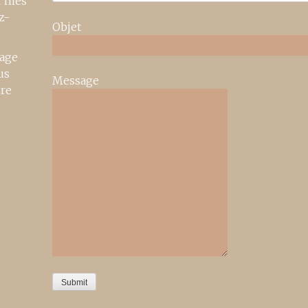
r mes
z-
Objet
age
us
Message
ire