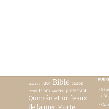
RUBR
Bible
canon
APM
#MeToo
Séle
Islam
protestant
David
Moabite
At 
Qumrân et rouleaux
Con
de la mer Morte